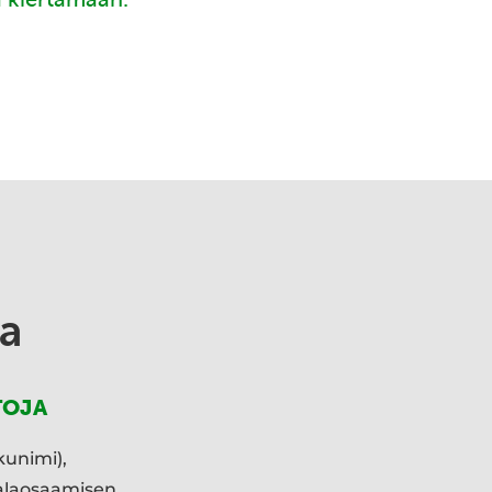
a
TOJA
kunimi),
ialaosaamisen