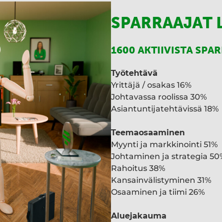
SPARRAAJAT 
1600 AKTIIVISTA SPA
Työtehtävä
Yrittäjä / osakas 16%
Johtavassa roolissa 30%
Asiantuntijatehtävissä 18%
Teemaosaaminen
Myynti ja markkinointi 51%
Johtaminen ja strategia 50
Rahoitus 38%
Kansainvälistyminen 31%
Osaaminen ja tiimi 26%
Aluejakauma