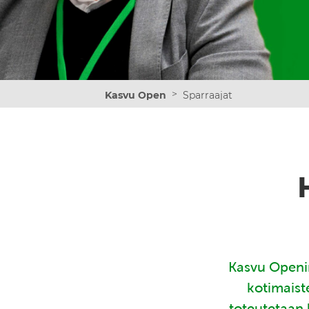
>
Kasvu Open
Sparraajat
Kasvu Openin
kotimaist
toteutetaan 