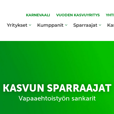
KARNEVAALI
VUODEN KASVUYRITYS
YHT
Yritykset
Kumppanit
Sparraajat
Ka
KASVUN SPARRAAJAT
Vapaaehtoistyön sankarit