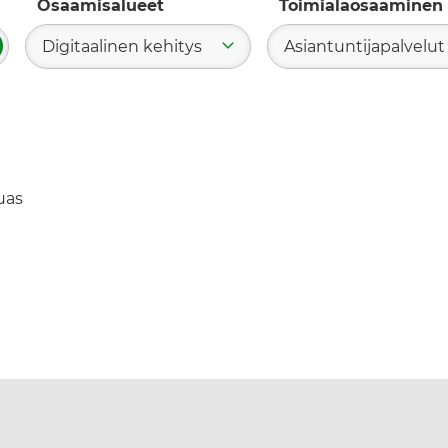
Osaamisalueet
Toimialaosaaminen
Digitaalinen kehitys
Asiantuntijapalvelut
ae
uas