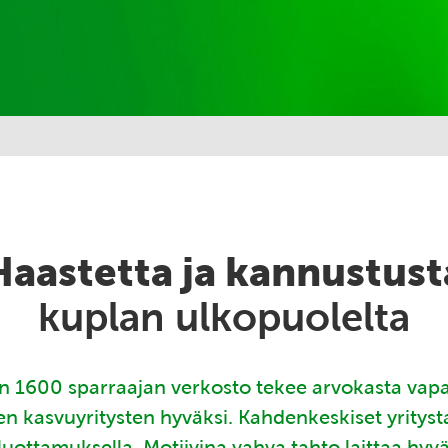
Haastetta ja kannustust
kuplan ulkopuolelta
 1600 sparraajan verkosto tekee arvokasta vap
en kasvuyritysten hyväksi. Kahdenkeskiset yritys
luottamuksella. Motiivina vahva tahto laittaa hyv