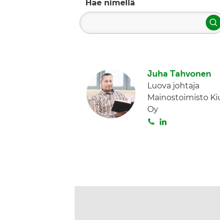
Hae nimellä
H
Juha Tahvonen
Luova johtaja
Mainostoimisto Ki
Oy
S
L
o
i
i
n
t
k
a
e
d
I
n