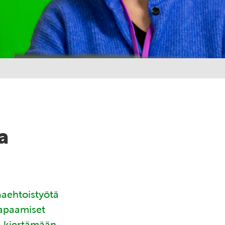
a
aaehtoistyötä
tapaamiset
ä kiertämään.