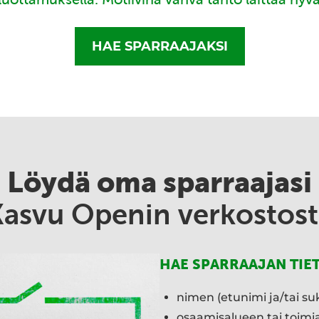
HAE SPARRAAJAKSI
Löydä oma sparraajasi
Kasvu Openin verkostost
HAE SPARRAAJAN TIE
nimen (etunimi ja/tai su
osaamisalueen tai toim