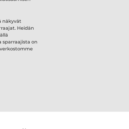
ä näkyvät
rraajat. Heidän
ällä
a sparraajista on
ki verkostomme