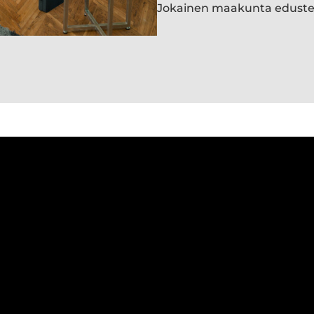
Jokainen maakunta edust