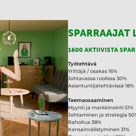
SPARRAAJAT 
1600 AKTIIVISTA SPA
Työtehtävä
Yrittäjä / osakas 16%
Johtavassa roolissa 30%
Asiantuntijatehtävissä 18%
Teemaosaaminen
Myynti ja markkinointi 51%
Johtaminen ja strategia 50
Rahoitus 38%
Kansainvälistyminen 31%