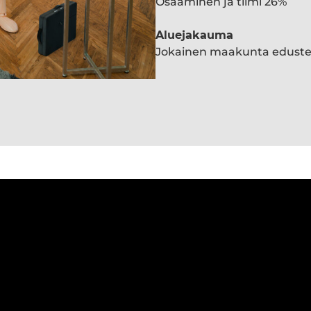
Osaaminen ja tiimi 26%
Aluejakauma
Jokainen maakunta edust