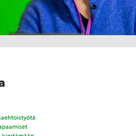
a
aaehtoistyötä
tapaamiset
ä kiertämään.