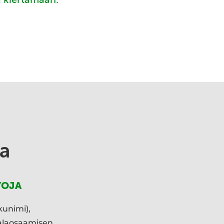
a
TOJA
kunimi),
ialaosaamisen