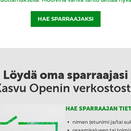
HAE SPARRAAJAKSI
Löydä oma sparraajasi
Kasvu Openin verkostost
HAE SPARRAAJAN TIE
nimen (etunimi ja/tai su
osaamisalueen tai toim