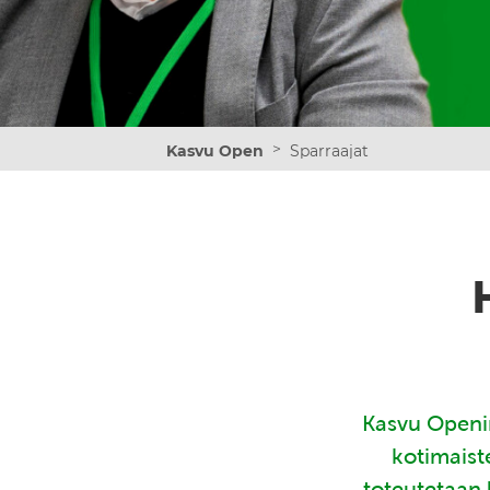
>
Kasvu Open
Sparraajat
Kasvu Openin
kotimaist
toteutetaan 