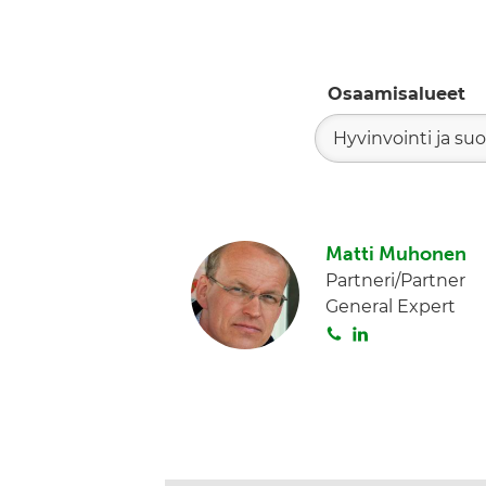
Osaamisalueet
Hyvinvointi ja su
Matti Muhonen
Partneri/Partner
General Expert
S
L
o
i
i
n
t
k
a
e
d