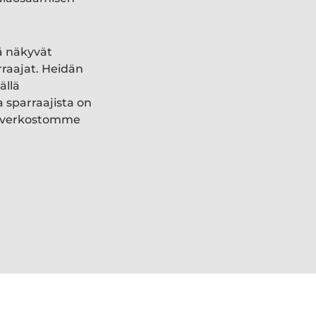
ä näkyvät
rraajat. Heidän
ällä
a sparraajista on
ki verkostomme