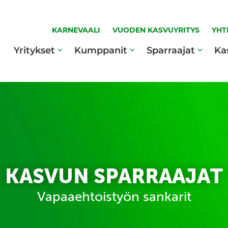
KARNEVAALI
VUODEN KASVUYRITYS
YHT
Yritykset
Kumppanit
Sparraajat
Ka
KASVUN SPARRAAJAT
Vapaaehtoistyön sankarit