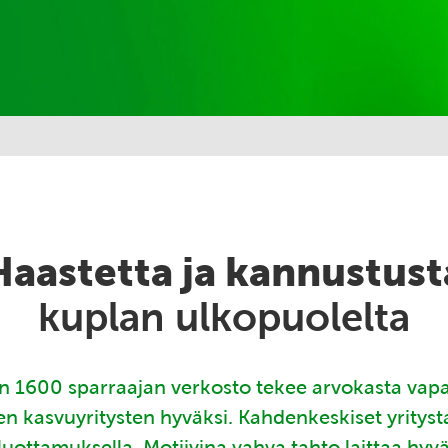
Haastetta ja kannustust
kuplan ulkopuolelta
 1600 sparraajan verkosto tekee arvokasta vap
en kasvuyritysten hyväksi. Kahdenkeskiset yritys
luottamuksella. Motiivina vahva tahto laittaa hyv