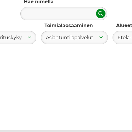
Hae nimellä
Hae
Toimialaosaaminen
Aluee
orituskyky
Asiantuntijapalvelut
Etelä-