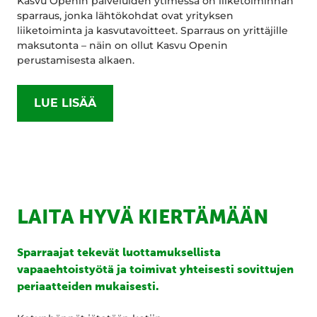
Kasvu Openin palveluiden ytimessä on liiketoiminnan
sparraus, jonka lähtökohdat ovat yrityksen
liiketoiminta ja kasvutavoitteet. Sparraus on yrittäjille
maksutonta – näin on ollut Kasvu Openin
perustamisesta alkaen.
LUE LISÄÄ
LAITA HYVÄ KIERTÄMÄÄN
Sparraajat tekevät luottamuksellista
vapaaehtoistyötä ja toimivat yhteisesti sovittujen
periaatteiden mukaisesti.