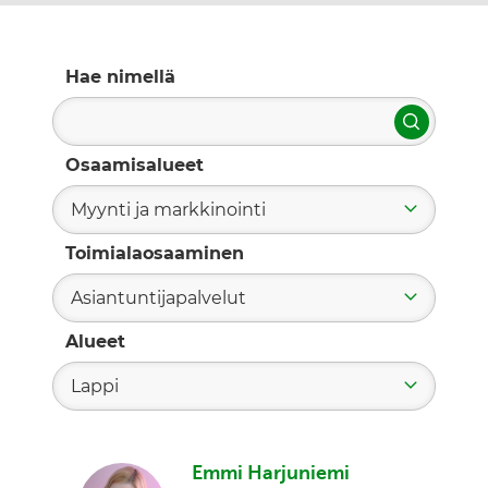
Hae nimellä
Hae
Osaamisalueet
Myynti ja markkinointi
Toimialaosaaminen
Asiantuntijapalvelut
Alueet
Lappi
Emmi Harjuniemi