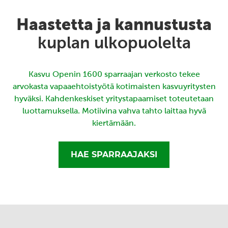
Haastetta ja kannustusta
kuplan ulkopuolelta
Kasvu Openin 1600 sparraajan verkosto tekee
arvokasta vapaaehtoistyötä kotimaisten kasvuyritysten
hyväksi. Kahdenkeskiset yritystapaamiset toteutetaan
luottamuksella. Motiivina vahva tahto laittaa hyvä
kiertämään.
HAE SPARRAAJAKSI