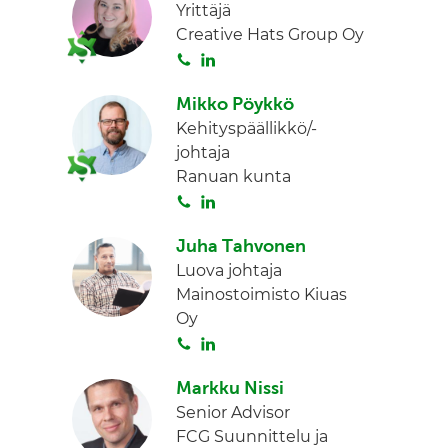
Yrittäjä
Creative Hats Group Oy
S
L
o
i
Mikko Pöykkö
i
n
Kehityspäällikkö/-
t
k
johtaja
a
e
Ranuan kunta
d
S
L
I
o
i
n
Juha Tahvonen
i
n
Luova johtaja
t
k
Mainostoimisto Kiuas
a
e
Oy
d
S
L
I
o
i
n
Markku Nissi
i
n
Senior Advisor
t
k
FCG Suunnittelu ja
a
e