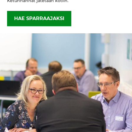
Ketunhännät jätetään kotiin.
HAE SPARRAAJAKSI