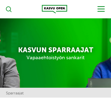
Kasvu Open
MENU
Haku
KASVUN SPARRAAJAT
Vapaaehtoistyön sankarit
Sparraajat