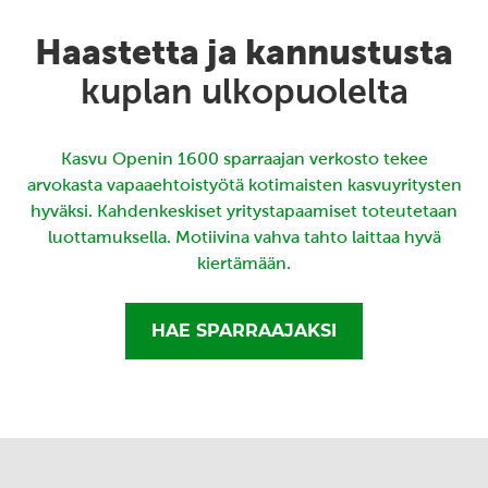
Haastetta ja kannustusta
kuplan ulkopuolelta
Kasvu Openin 1600 sparraajan verkosto tekee
arvokasta vapaaehtoistyötä kotimaisten kasvuyritysten
hyväksi. Kahdenkeskiset yritystapaamiset toteutetaan
luottamuksella. Motiivina vahva tahto laittaa hyvä
kiertämään.
HAE SPARRAAJAKSI