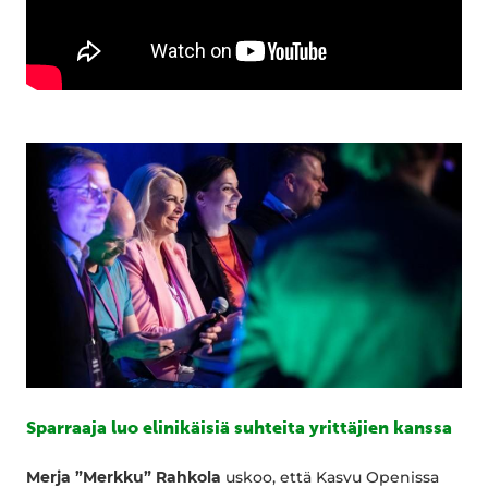
Sparraaja luo elinikäisiä suhteita yrittäjien kanssa
Merja ”Merkku” Rahkola
uskoo, että Kasvu Openissa