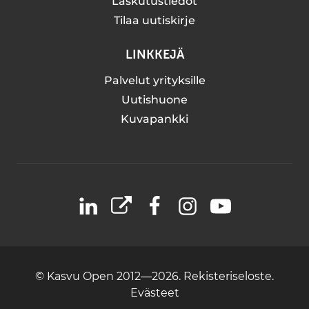
Laskutustiedot
Tilaa uutiskirje
LINKKEJÄ
Palvelut yrityksille
Uutishuone
Kuvapankki
LinkedIn
X
Facebook
Instagram
YouTube
© Kasvu Open 2012—2026.
Rekisteriseloste.
Evästeet