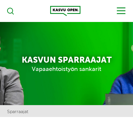
Kasvu Open
MENU
Haku
KASVUN SPARRAAJAT
Vapaaehtoistyön sankarit
Sparraajat