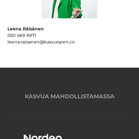
Leena Räisänen
050 469 9971
leena.raisanen@kasvuopen.co
KASVUA MAHDOLLISTAMASSA