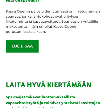
Mitä on sparraus?
Kasvu Openin palveluiden ytimessä on liiketoiminnan
sparraus, jonka lähtökohdat ovat yrityksen
liiketoiminta ja kasvutavoitteet. Sparraus on yrittäjille
maksutonta – näin on ollut Kasvu Openin
perustamisesta alkaen.
LUE LISÄÄ
LAITA HYVÄ KIERTÄMÄÄN
Sparraajat tekevät luottamuksellista
vapaaehtoistyötä ja toimivat yhteisesti sovittujen