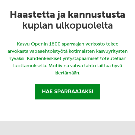
Haastetta ja kannustusta
kuplan ulkopuolelta
Kasvu Openin 1600 sparraajan verkosto tekee
arvokasta vapaaehtoistyötä kotimaisten kasvuyritysten
hyväksi. Kahdenkeskiset yritystapaamiset toteutetaan
luottamuksella. Motiivina vahva tahto laittaa hyvä
kiertämään.
HAE SPARRAAJAKSI