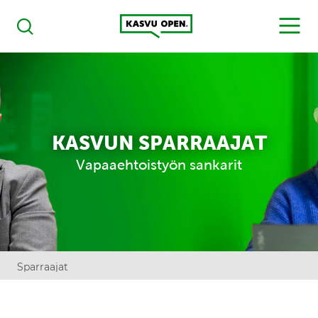
Kasvu Open
MENU
Haku
KASVUN SPARRAAJAT
Vapaaehtoistyön sankarit
Sparraajat