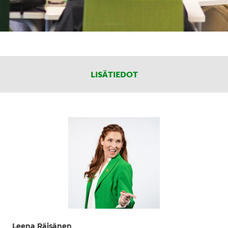
LISÄTIEDOT
Leena Räisänen