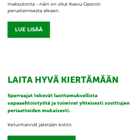
maksutonta – näin on ollut Kasvu Openin
perustamisesta alkaen.
LUE LISÄÄ
LAITA HYVÄ KIERTÄMÄÄN
Sparraajat tekevät luottamuksellista
vapaaehtoistyötä ja toimivat yhteisesti sovittujen
periaatteiden mukaisesti.
Ketunhännät jätetään kotiin.