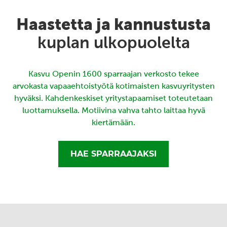
Haastetta ja kannustusta
kuplan ulkopuolelta
Kasvu Openin 1600 sparraajan verkosto tekee
arvokasta vapaaehtoistyötä kotimaisten kasvuyritysten
hyväksi. Kahdenkeskiset yritystapaamiset toteutetaan
luottamuksella. Motiivina vahva tahto laittaa hyvä
kiertämään.
HAE SPARRAAJAKSI