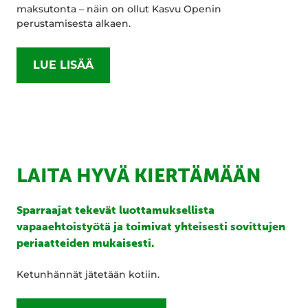
maksutonta – näin on ollut Kasvu Openin
perustamisesta alkaen.
LUE LISÄÄ
LAITA HYVÄ KIERTÄMÄÄN
Sparraajat tekevät luottamuksellista
vapaaehtoistyötä ja toimivat yhteisesti sovittujen
periaatteiden mukaisesti.
Ketunhännät jätetään kotiin.