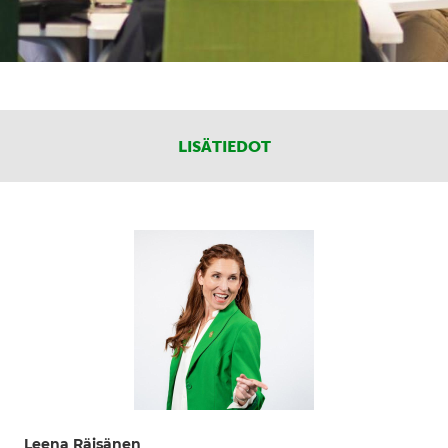
LISÄTIEDOT
Leena Räisänen