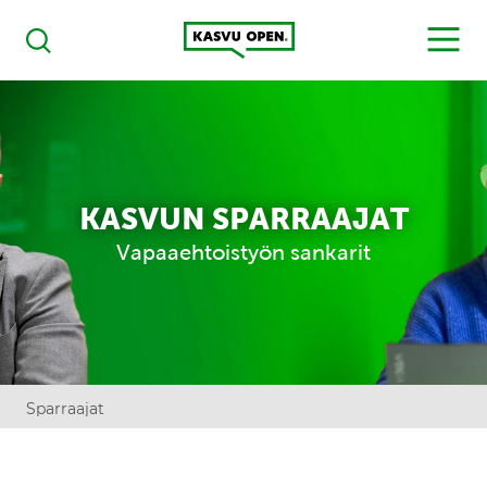
Kasvu Open
MENU
Haku
KASVUN SPARRAAJAT
Vapaaehtoistyön sankarit
Sparraajat