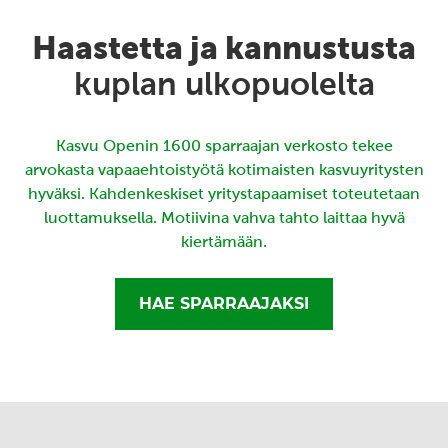
Haastetta ja kannustusta
kuplan ulkopuolelta
Kasvu Openin 1600 sparraajan verkosto tekee
arvokasta vapaaehtoistyötä kotimaisten kasvuyritysten
hyväksi. Kahdenkeskiset yritystapaamiset toteutetaan
luottamuksella. Motiivina vahva tahto laittaa hyvä
kiertämään.
HAE SPARRAAJAKSI