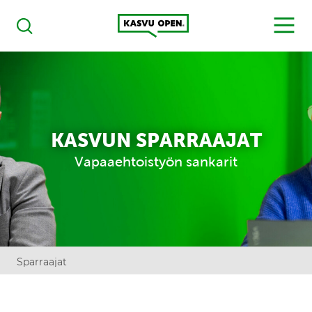
Kasvu Open
MENU
Haku
KASVUN SPARRAAJAT
Vapaaehtoistyön sankarit
Sparraajat