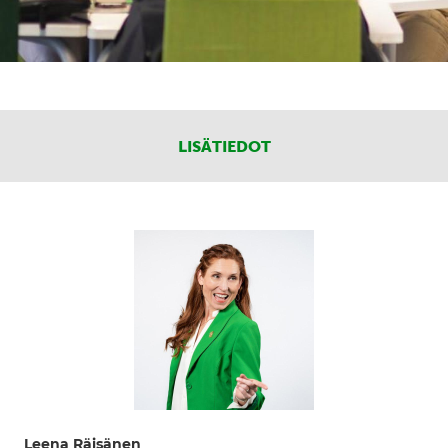
LISÄTIEDOT
Leena Räisänen