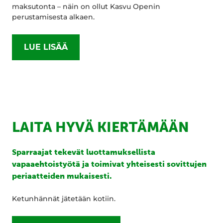
maksutonta – näin on ollut Kasvu Openin
perustamisesta alkaen.
LUE LISÄÄ
LAITA HYVÄ KIERTÄMÄÄN
Sparraajat tekevät luottamuksellista
vapaaehtoistyötä ja toimivat yhteisesti sovittujen
periaatteiden mukaisesti.
Ketunhännät jätetään kotiin.