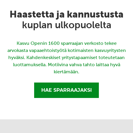
Haastetta ja kannustusta
kuplan ulkopuolelta
Kasvu Openin 1600 sparraajan verkosto tekee
arvokasta vapaaehtoistyötä kotimaisten kasvuyritysten
hyväksi. Kahdenkeskiset yritystapaamiset toteutetaan
luottamuksella. Motiivina vahva tahto laittaa hyvä
kiertämään.
HAE SPARRAAJAKSI