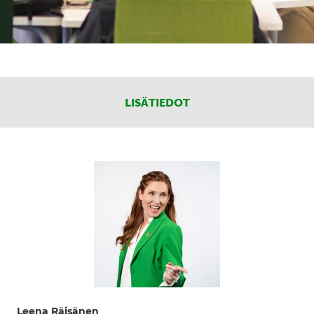
LISÄTIEDOT
Leena Räisänen