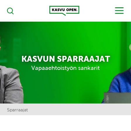
Kasvu Open
MENU
Haku
KASVUN SPARRAAJAT
Vapaaehtoistyön sankarit
Sparraajat