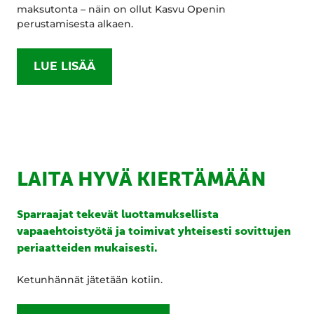
maksutonta – näin on ollut Kasvu Openin
perustamisesta alkaen.
LUE LISÄÄ
LAITA HYVÄ KIERTÄMÄÄN
Sparraajat tekevät luottamuksellista
vapaaehtoistyötä ja toimivat yhteisesti sovittujen
periaatteiden mukaisesti.
Ketunhännät jätetään kotiin.