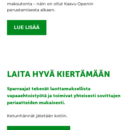
maksutonta – näin on ollut Kasvu Openin
perustamisesta alkaen.
LUE LISÄÄ
LAITA HYVÄ KIERTÄMÄÄN
Sparraajat tekevät luottamuksellista
vapaaehtoistyötä ja toimivat yhteisesti sovittujen
periaatteiden mukaisesti.
Ketunhännät jätetään kotiin.