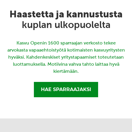
Haastetta ja kannustusta
kuplan ulkopuolelta
Kasvu Openin 1600 sparraajan verkosto tekee
arvokasta vapaaehtoistyötä kotimaisten kasvuyritysten
hyväksi. Kahdenkeskiset yritystapaamiset toteutetaan
luottamuksella. Motiivina vahva tahto laittaa hyvä
kiertämään.
HAE SPARRAAJAKSI