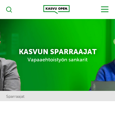
Kasvu Open
MENU
Haku
KASVUN SPARRAAJAT
Vapaaehtoistyön sankarit
Sparraajat