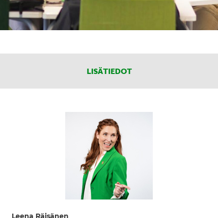
LISÄTIEDOT
Leena Räisänen