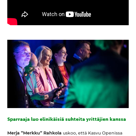
Sparraaja luo elinikäisiä suhteita yrittäjien kanssa
Merja ”Merkku” Rahkola
uskoo, että Kasvu Openissa