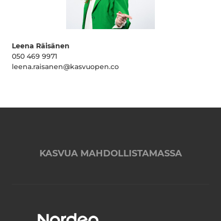
Leena Räisänen
050 469 9971
leena.raisanen@kasvuopen.co
KASVUA MAHDOLLISTAMASSA