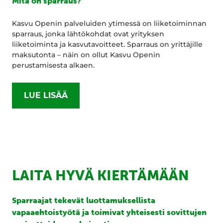
Mitä on sparraus?
Kasvu Openin palveluiden ytimessä on liiketoiminnan
sparraus, jonka lähtökohdat ovat yrityksen
liiketoiminta ja kasvutavoitteet. Sparraus on yrittäjille
maksutonta – näin on ollut Kasvu Openin
perustamisesta alkaen.
LUE LISÄÄ
LAITA HYVÄ KIERTÄMÄÄN
Sparraajat tekevät luottamuksellista
vapaaehtoistyötä ja toimivat yhteisesti sovittujen