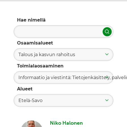
Hae nimellä
Hae
Osaamisalueet
Talous ja kasvun rahoitus
Toimialaosaaminen
Informaatio ja viestintä: Tietojenkäsittely, palvelin
Alueet
Etelä-Savo
Niko Halonen