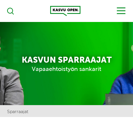
Kasvu Open
MENU
Haku
KASVUN SPARRAAJAT
Vapaaehtoistyön sankarit
Sparraajat