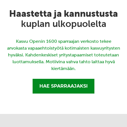
Haastetta ja kannustusta
kuplan ulkopuolelta
Kasvu Openin 1600 sparraajan verkosto tekee
arvokasta vapaaehtoistyötä kotimaisten kasvuyritysten
hyväksi. Kahdenkeskiset yritystapaamiset toteutetaan
luottamuksella. Motiivina vahva tahto laittaa hyvä
kiertämään.
HAE SPARRAAJAKSI