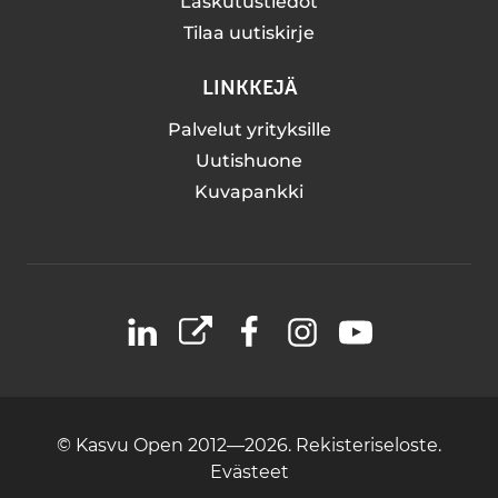
Laskutustiedot
Tilaa uutiskirje
LINKKEJÄ
Palvelut yrityksille
Uutishuone
Kuvapankki
LinkedIn
X
Facebook
Instagram
YouTube
© Kasvu Open 2012—2026.
Rekisteriseloste.
Evästeet