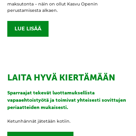
maksutonta – näin on ollut Kasvu Openin
perustamisesta alkaen.
LUE LISÄÄ
LAITA HYVÄ KIERTÄMÄÄN
Sparraajat tekevät luottamuksellista
vapaaehtoistyötä ja toimivat yhteisesti sovittujen
periaatteiden mukaisesti.
Ketunhännät jätetään kotiin.