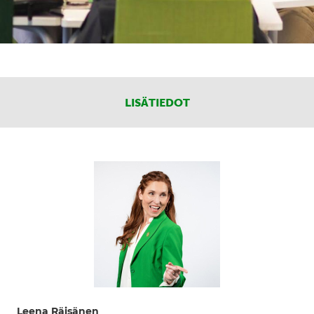
LISÄTIEDOT
Leena Räisänen