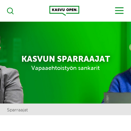
Kasvu Open
MENU
Haku
KASVUN SPARRAAJAT
Vapaaehtoistyön sankarit
Sparraajat