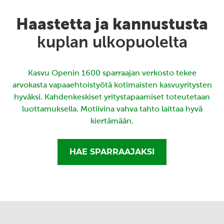
Haastetta ja kannustusta
kuplan ulkopuolelta
Kasvu Openin 1600 sparraajan verkosto tekee
arvokasta vapaaehtoistyötä kotimaisten kasvuyritysten
hyväksi. Kahdenkeskiset yritystapaamiset toteutetaan
luottamuksella. Motiivina vahva tahto laittaa hyvä
kiertämään.
HAE SPARRAAJAKSI