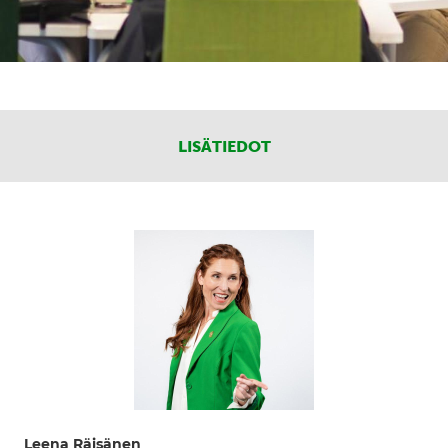
LISÄTIEDOT
Leena Räisänen