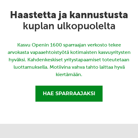
Haastetta ja kannustusta
kuplan ulkopuolelta
Kasvu Openin 1600 sparraajan verkosto tekee
arvokasta vapaaehtoistyötä kotimaisten kasvuyritysten
hyväksi. Kahdenkeskiset yritystapaamiset toteutetaan
luottamuksella. Motiivina vahva tahto laittaa hyvä
kiertämään.
HAE SPARRAAJAKSI