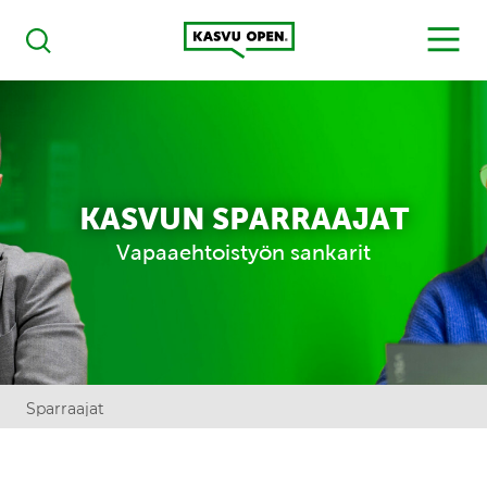
Kasvu Open
MENU
Haku
KASVUN SPARRAAJAT
Vapaaehtoistyön sankarit
Sparraajat