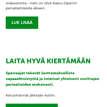
maksutonta – näin on ollut Kasvu Openin
perustamisesta alkaen.
LUE LISÄÄ
LAITA HYVÄ KIERTÄMÄÄN
Sparraajat tekevät luottamuksellista
vapaaehtoistyötä ja toimivat yhteisesti sovittujen
periaatteiden mukaisesti.
Ketunhännät jätetään kotiin.