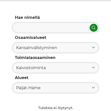
Hae nimellä
Hae
Osaamisalueet
Kansainvälistyminen
Toimialaosaaminen
Kaivostoiminta
Alueet
Päijät-Häme
Tuloksia ei löytynyt.