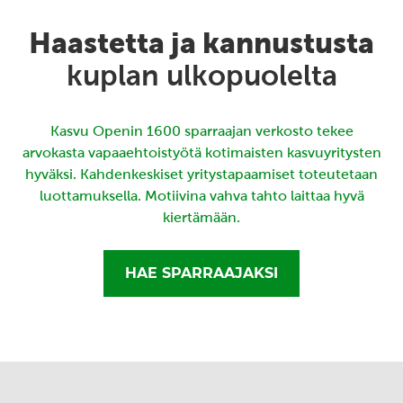
Haastetta ja kannustusta
kuplan ulkopuolelta
Kasvu Openin 1600 sparraajan verkosto tekee
arvokasta vapaaehtoistyötä kotimaisten kasvuyritysten
hyväksi. Kahdenkeskiset yritystapaamiset toteutetaan
luottamuksella. Motiivina vahva tahto laittaa hyvä
kiertämään.
HAE SPARRAAJAKSI