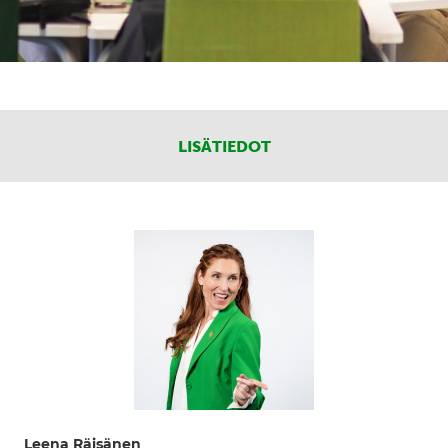
LISÄTIEDOT
Leena Räisänen