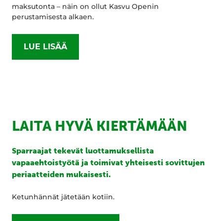
maksutonta – näin on ollut Kasvu Openin
perustamisesta alkaen.
LUE LISÄÄ
LAITA HYVÄ KIERTÄMÄÄN
Sparraajat tekevät luottamuksellista
vapaaehtoistyötä ja toimivat yhteisesti sovittujen
periaatteiden mukaisesti.
Ketunhännät jätetään kotiin.