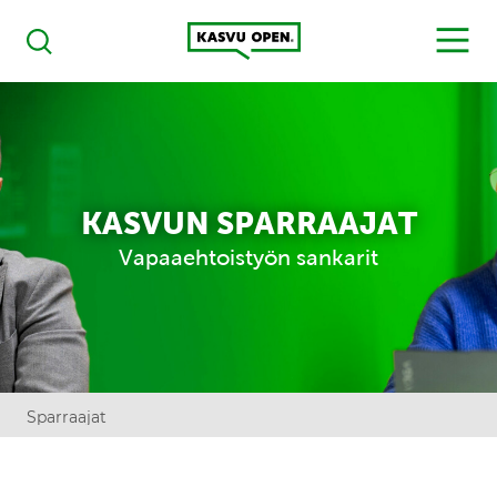
Kasvu Open
MENU
Haku
KASVUN SPARRAAJAT
Vapaaehtoistyön sankarit
Sparraajat