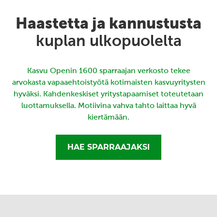
Haastetta ja kannustusta
kuplan ulkopuolelta
Kasvu Openin 1600 sparraajan verkosto tekee
arvokasta vapaaehtoistyötä kotimaisten kasvuyritysten
hyväksi. Kahdenkeskiset yritystapaamiset toteutetaan
luottamuksella. Motiivina vahva tahto laittaa hyvä
kiertämään.
HAE SPARRAAJAKSI