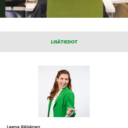
LISÄTIEDOT
Leena Räisänen