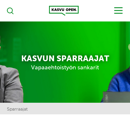
Kasvu Open
MENU
Haku
KASVUN SPARRAAJAT
Vapaaehtoistyön sankarit
Sparraajat