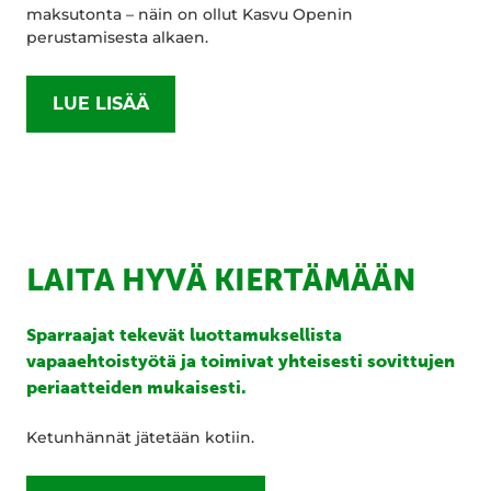
maksutonta – näin on ollut Kasvu Openin
perustamisesta alkaen.
LUE LISÄÄ
LAITA HYVÄ KIERTÄMÄÄN
Sparraajat tekevät luottamuksellista
vapaaehtoistyötä ja toimivat yhteisesti sovittujen
periaatteiden mukaisesti.
Ketunhännät jätetään kotiin.