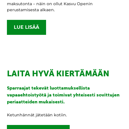
maksutonta – näin on ollut Kasvu Openin
perustamisesta alkaen.
LUE LISÄÄ
LAITA HYVÄ KIERTÄMÄÄN
Sparraajat tekevät luottamuksellista
vapaaehtoistyötä ja toimivat yhteisesti sovittujen
periaatteiden mukaisesti.
Ketunhännät jätetään kotiin.