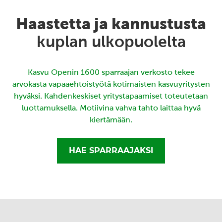
Haastetta ja kannustusta
kuplan ulkopuolelta
Kasvu Openin 1600 sparraajan verkosto tekee
arvokasta vapaaehtoistyötä kotimaisten kasvuyritysten
hyväksi. Kahdenkeskiset yritystapaamiset toteutetaan
luottamuksella. Motiivina vahva tahto laittaa hyvä
kiertämään.
HAE SPARRAAJAKSI