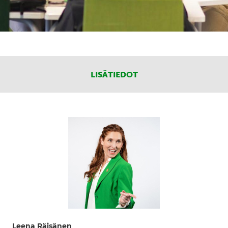
LISÄTIEDOT
Leena Räisänen