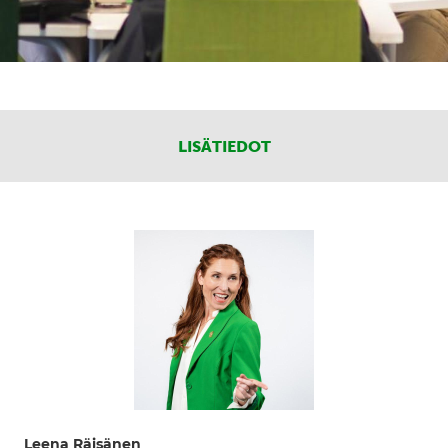
LISÄTIEDOT
Leena Räisänen