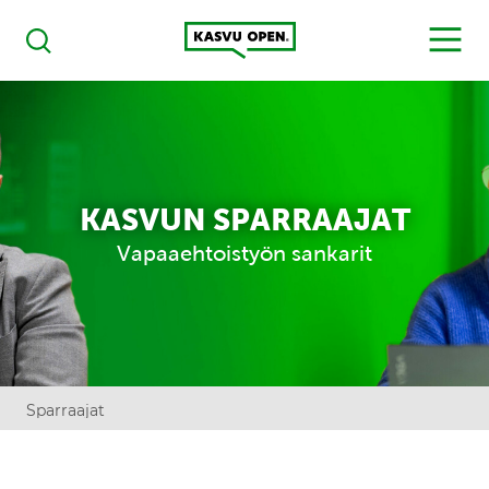
Kasvu Open
MENU
Haku
KASVUN SPARRAAJAT
Vapaaehtoistyön sankarit
Sparraajat