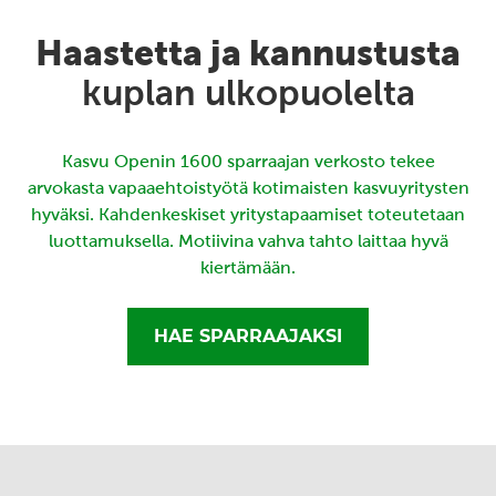
Haastetta ja kannustusta
kuplan ulkopuolelta
Kasvu Openin 1600 sparraajan verkosto tekee
arvokasta vapaaehtoistyötä kotimaisten kasvuyritysten
hyväksi. Kahdenkeskiset yritystapaamiset toteutetaan
luottamuksella. Motiivina vahva tahto laittaa hyvä
kiertämään.
HAE SPARRAAJAKSI