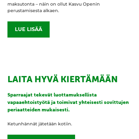
maksutonta – näin on ollut Kasvu Openin
perustamisesta alkaen.
LUE LISÄÄ
LAITA HYVÄ KIERTÄMÄÄN
Sparraajat tekevät luottamuksellista
vapaaehtoistyötä ja toimivat yhteisesti sovittujen
periaatteiden mukaisesti.
Ketunhännät jätetään kotiin.