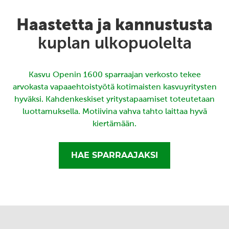
Haastetta ja kannustusta
kuplan ulkopuolelta
Kasvu Openin 1600 sparraajan verkosto tekee
arvokasta vapaaehtoistyötä kotimaisten kasvuyritysten
hyväksi. Kahdenkeskiset yritystapaamiset toteutetaan
luottamuksella. Motiivina vahva tahto laittaa hyvä
kiertämään.
HAE SPARRAAJAKSI