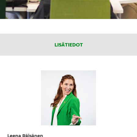
LISÄTIEDOT
Leena Räisänen