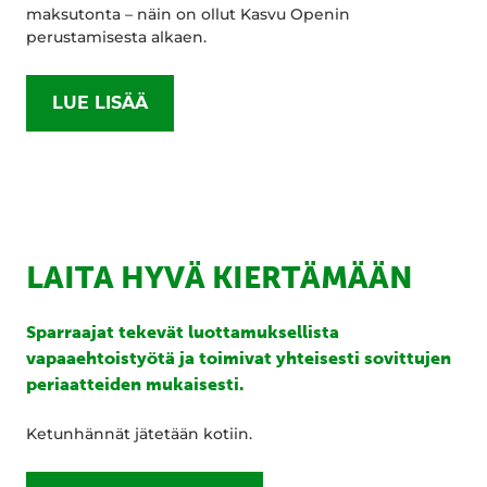
maksutonta – näin on ollut Kasvu Openin
perustamisesta alkaen.
LUE LISÄÄ
LAITA HYVÄ KIERTÄMÄÄN
Sparraajat tekevät luottamuksellista
vapaaehtoistyötä ja toimivat yhteisesti sovittujen
periaatteiden mukaisesti.
Ketunhännät jätetään kotiin.