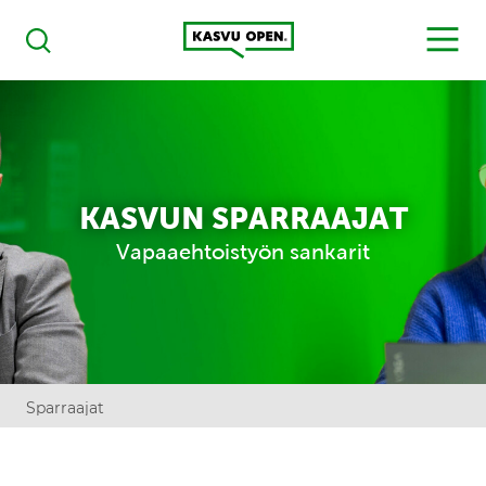
Kasvu Open
MENU
Haku
KASVUN SPARRAAJAT
Vapaaehtoistyön sankarit
Sparraajat