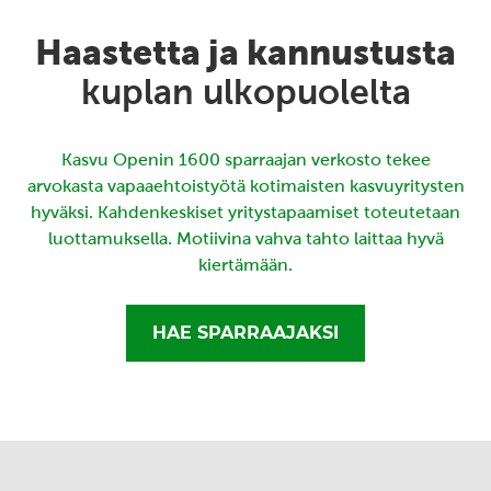
Haastetta ja kannustusta
kuplan ulkopuolelta
Kasvu Openin 1600 sparraajan verkosto tekee
arvokasta vapaaehtoistyötä kotimaisten kasvuyritysten
hyväksi. Kahdenkeskiset yritystapaamiset toteutetaan
luottamuksella. Motiivina vahva tahto laittaa hyvä
kiertämään.
HAE SPARRAAJAKSI