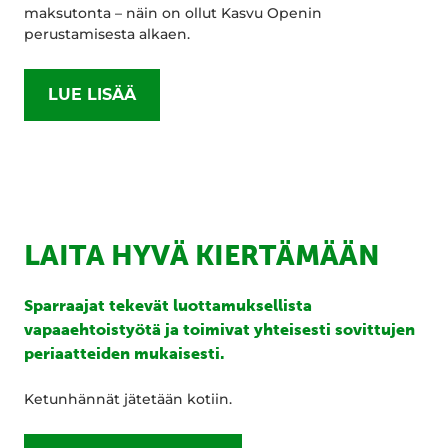
maksutonta – näin on ollut Kasvu Openin
perustamisesta alkaen.
LUE LISÄÄ
LAITA HYVÄ KIERTÄMÄÄN
Sparraajat tekevät luottamuksellista
vapaaehtoistyötä ja toimivat yhteisesti sovittujen
periaatteiden mukaisesti.
Ketunhännät jätetään kotiin.