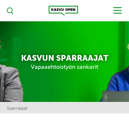
Kasvu Open
MENU
Haku
KASVUN SPARRAAJAT
Vapaaehtoistyön sankarit
Sparraajat