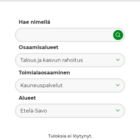
Hae nimellä
Hae
Osaamisalueet
Talous ja kasvun rahoitus
Toimialaosaaminen
Kauneuspalvelut
Alueet
Etelä-Savo
Tuloksia ei löytynyt.