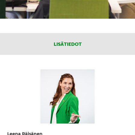
LISÄTIEDOT
Leena Räisänen