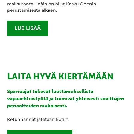
maksutonta – näin on ollut Kasvu Openin
perustamisesta alkaen.
LUE LISÄÄ
LAITA HYVÄ KIERTÄMÄÄN
Sparraajat tekevät luottamuksellista
vapaaehtoistyötä ja toimivat yhteisesti sovittujen
periaatteiden mukaisesti.
Ketunhännät jätetään kotiin.