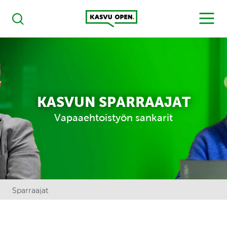
Kasvu Open
MENU
Haku
KASVUN SPARRAAJAT
Vapaaehtoistyön sankarit
Sparraajat