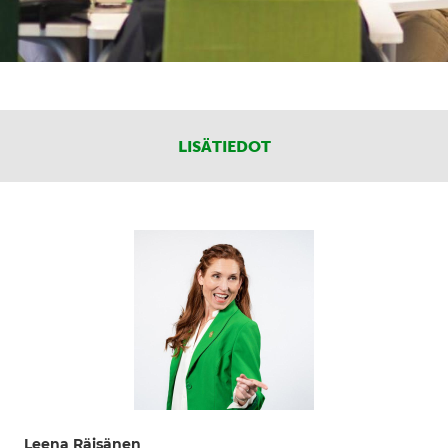
LISÄTIEDOT
Leena Räisänen