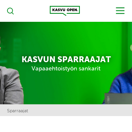
Kasvu Open
MENU
Haku
KASVUN SPARRAAJAT
Vapaaehtoistyön sankarit
Sparraajat