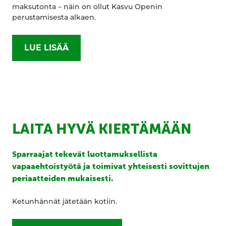
maksutonta – näin on ollut Kasvu Openin
perustamisesta alkaen.
LUE LISÄÄ
LAITA HYVÄ KIERTÄMÄÄN
Sparraajat tekevät luottamuksellista
vapaaehtoistyötä ja toimivat yhteisesti sovittujen
periaatteiden mukaisesti.
Ketunhännät jätetään kotiin.