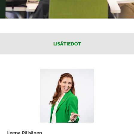
LISÄTIEDOT
Leena Räisänen