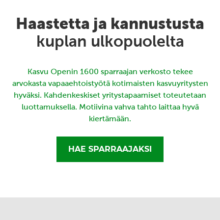
Haastetta ja kannustusta
kuplan ulkopuolelta
Kasvu Openin 1600 sparraajan verkosto tekee
arvokasta vapaaehtoistyötä kotimaisten kasvuyritysten
hyväksi. Kahdenkeskiset yritystapaamiset toteutetaan
luottamuksella. Motiivina vahva tahto laittaa hyvä
kiertämään.
HAE SPARRAAJAKSI