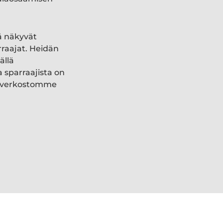
ä näkyvät
rraajat. Heidän
ällä
a sparraajista on
ki verkostomme