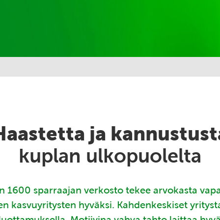
Haastetta ja kannustust
kuplan ulkopuolelta
 1600 sparraajan verkosto tekee arvokasta vap
en kasvuyritysten hyväksi. Kahdenkeskiset yritys
luottamuksella. Motiivina vahva tahto laittaa hyv