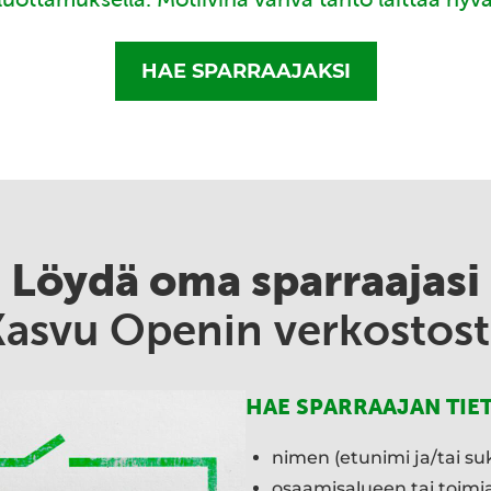
HAE SPARRAAJAKSI
Löydä oma sparraajasi
Kasvu Openin verkostost
HAE SPARRAAJAN TIE
nimen (etunimi ja/tai su
osaamisalueen tai toim