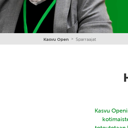
>
Kasvu Open
Sparraajat
Kasvu Openin
kotimaist
toteutetaan 