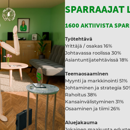
SPARRAAJAT 
1600 AKTIIVISTA SPA
Työtehtävä
Yrittäjä / osakas 16%
Johtavassa roolissa 30%
Asiantuntijatehtävissä 18%
Teemaosaaminen
Myynti ja markkinointi 51%
Johtaminen ja strategia 50
Rahoitus 38%
Kansainvälistyminen 31%
Osaaminen ja tiimi 26%
Aluejakauma
Jokainen maakunta edust