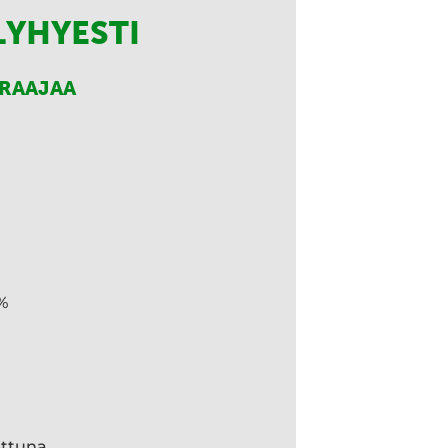
LYHYESTI
RRAAJAA
%
ettuna