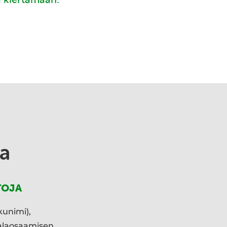
a
TOJA
kunimi),
ialaosaamisen