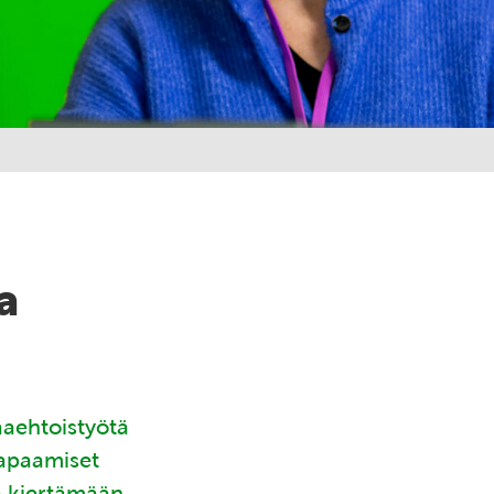
a
aaehtoistyötä
tapaamiset
ä kiertämään.