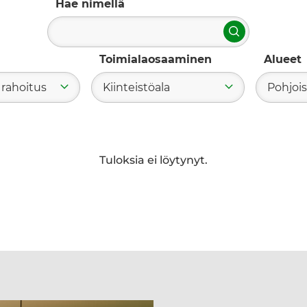
Hae nimellä
Hae
Toimialaosaaminen
Alueet
 rahoitus
Kiinteistöala
Pohjois
Tuloksia ei löytynyt.