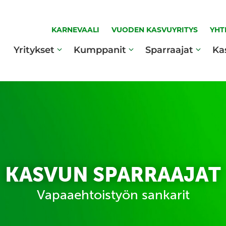
KARNEVAALI
VUODEN KASVUYRITYS
YHT
Yritykset
Kumppanit
Sparraajat
Ka
KASVUN SPARRAAJAT
Vapaaehtoistyön sankarit