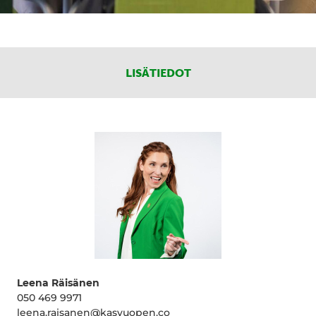
LISÄTIEDOT
Leena Räisänen
050 469 9971
leena.raisanen@kasvuopen.co