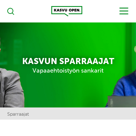
Kasvu Open
MENU
Haku
KASVUN SPARRAAJAT
Vapaaehtoistyön sankarit
Sparraajat