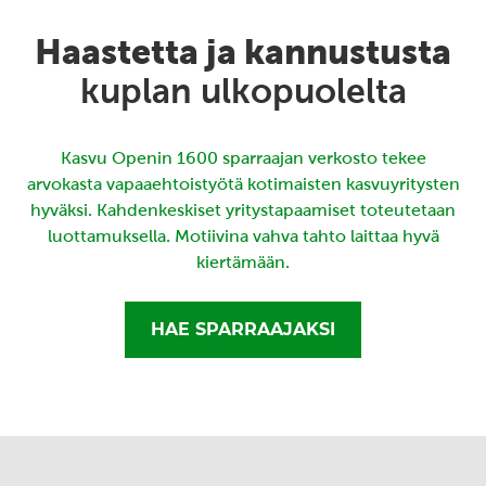
Haastetta ja kannustusta
kuplan ulkopuolelta
Kasvu Openin 1600 sparraajan verkosto tekee
arvokasta vapaaehtoistyötä kotimaisten kasvuyritysten
hyväksi. Kahdenkeskiset yritystapaamiset toteutetaan
luottamuksella. Motiivina vahva tahto laittaa hyvä
kiertämään.
HAE SPARRAAJAKSI