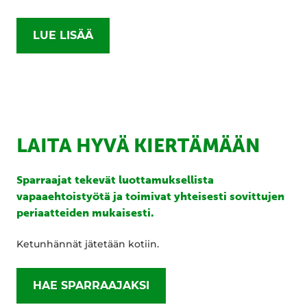
LUE LISÄÄ
LAITA HYVÄ KIERTÄMÄÄN
Sparraajat tekevät luottamuksellista
vapaaehtoistyötä ja toimivat yhteisesti sovittujen
periaatteiden mukaisesti.
Ketunhännät jätetään kotiin.
HAE SPARRAAJAKSI