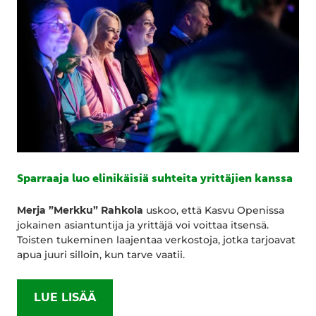
Sparraaja luo elinikäisiä suhteita yrittäjien kanssa
Merja ”Merkku” Rahkola
uskoo, että Kasvu Openissa
jokainen asiantuntija ja yrittäjä voi voittaa itsensä.
Toisten tukeminen laajentaa verkostoja, jotka tarjoavat
apua juuri silloin, kun tarve vaatii.
LUE LISÄÄ