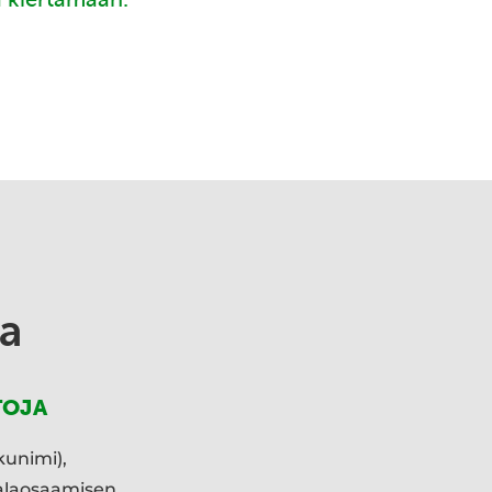
a
TOJA
kunimi),
ialaosaamisen