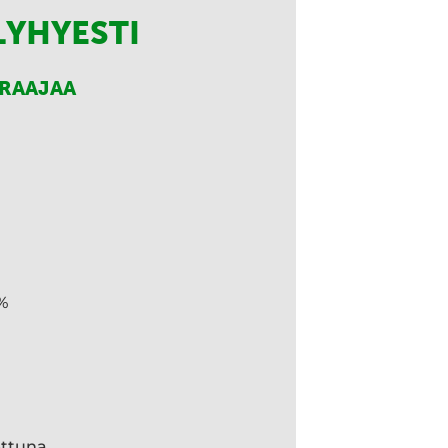
LYHYESTI
RRAAJAA
%
ettuna