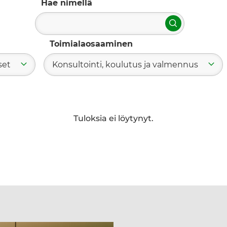
Hae nimellä
Hae
Toimialaosaaminen
set
Konsultointi, koulutus ja valmennus
Tuloksia ei löytynyt.