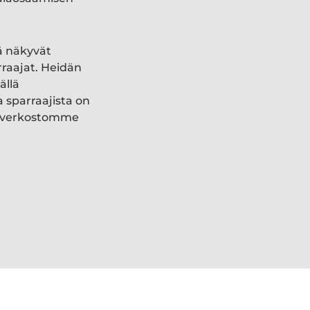
ä näkyvät
rraajat. Heidän
ällä
a sparraajista on
ki verkostomme