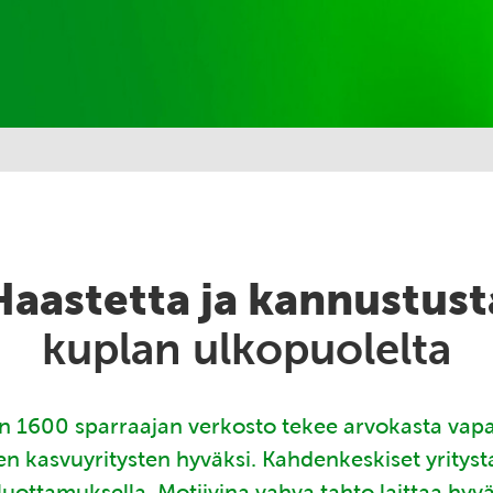
Haastetta ja kannustust
kuplan ulkopuolelta
 1600 sparraajan verkosto tekee arvokasta vap
en kasvuyritysten hyväksi. Kahdenkeskiset yritys
luottamuksella. Motiivina vahva tahto laittaa hyv