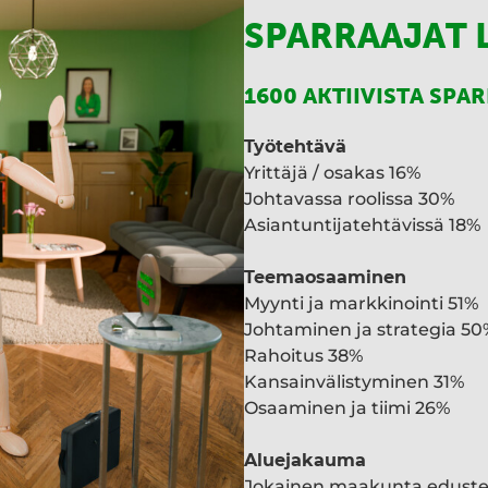
SPARRAAJAT 
1600 AKTIIVISTA SPA
Työtehtävä
Yrittäjä / osakas 16%
Johtavassa roolissa 30%
Asiantuntijatehtävissä 18%
Teemaosaaminen
Myynti ja markkinointi 51%
Johtaminen ja strategia 50
Rahoitus 38%
Kansainvälistyminen 31%
Osaaminen ja tiimi 26%
Aluejakauma
Jokainen maakunta edust