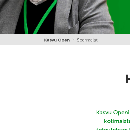
>
Kasvu Open
Sparraajat
Kasvu Openin
kotimaist
toteutetaan 