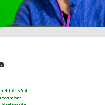
a
aaehtoistyötä
tapaamiset
ä kiertämään.