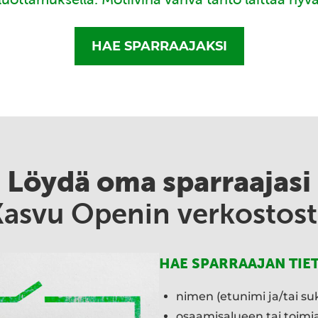
HAE SPARRAAJAKSI
Löydä oma sparraajasi
Kasvu Openin verkostost
HAE SPARRAAJAN TIE
nimen (etunimi ja/tai su
osaamisalueen tai toim