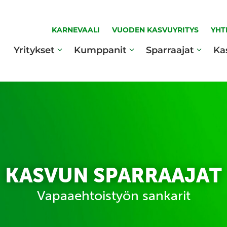
KARNEVAALI
VUODEN KASVUYRITYS
YHT
Yritykset
Kumppanit
Sparraajat
Ka
KASVUN SPARRAAJAT
Vapaaehtoistyön sankarit