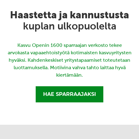
Haastetta ja kannustusta
kuplan ulkopuolelta
Kasvu Openin 1600 sparraajan verkosto tekee
arvokasta vapaaehtoistyötä kotimaisten kasvuyritysten
hyväksi. Kahdenkeskiset yritystapaamiset toteutetaan
luottamuksella. Motiivina vahva tahto laittaa hyvä
kiertämään.
HAE SPARRAAJAKSI