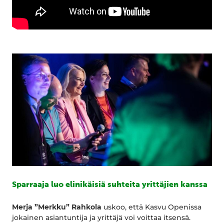
Sparraaja luo elinikäisiä suhteita yrittäjien kanssa
Merja ”Merkku” Rahkola
uskoo, että Kasvu Openissa
jokainen asiantuntija ja yrittäjä voi voittaa itsensä.