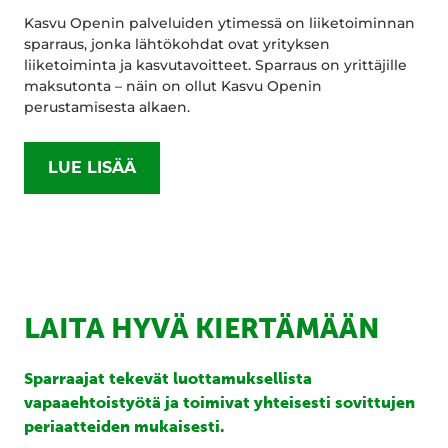
Kasvu Openin palveluiden ytimessä on liiketoiminnan
sparraus, jonka lähtökohdat ovat yrityksen
liiketoiminta ja kasvutavoitteet. Sparraus on yrittäjille
maksutonta – näin on ollut Kasvu Openin
perustamisesta alkaen.
LUE LISÄÄ
LAITA HYVÄ KIERTÄMÄÄN
Sparraajat tekevät luottamuksellista
vapaaehtoistyötä ja toimivat yhteisesti sovittujen
periaatteiden mukaisesti.