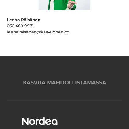
Leena Räisänen
050 469 9971
leena.raisanen@kasvuopen.co
KASVUA MAHDOLLISTAMASSA