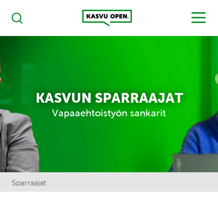
Kasvu Open
MENU
Haku
KASVUN SPARRAAJAT
Vapaaehtoistyön sankarit
Sparraajat