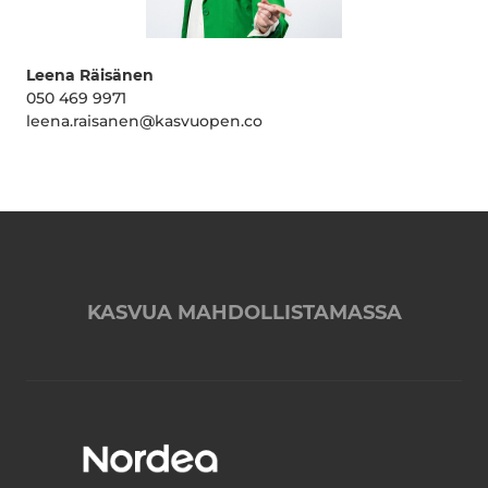
Leena Räisänen
050 469 9971
leena.raisanen@kasvuopen.co
KASVUA MAHDOLLISTAMASSA