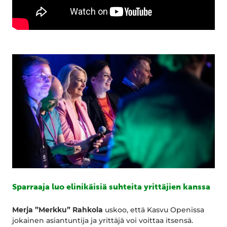
Sparraaja luo elinikäisiä suhteita yrittäjien kanssa
Merja ”Merkku” Rahkola
uskoo, että Kasvu Openissa
jokainen asiantuntija ja yrittäjä voi voittaa itsensä.