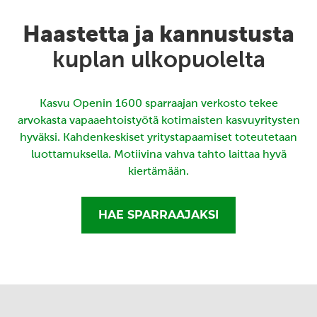
Haastetta ja kannustusta
kuplan ulkopuolelta
Kasvu Openin 1600 sparraajan verkosto tekee
arvokasta vapaaehtoistyötä kotimaisten kasvuyritysten
hyväksi. Kahdenkeskiset yritystapaamiset toteutetaan
luottamuksella. Motiivina vahva tahto laittaa hyvä
kiertämään.
HAE SPARRAAJAKSI