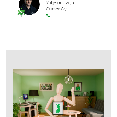
Yritysneuvoja
Cursor Oy
S
o
i
t
a