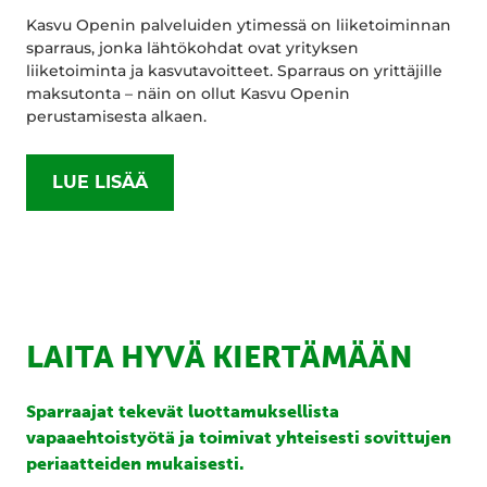
Kasvu Openin palveluiden ytimessä on liiketoiminnan
sparraus, jonka lähtökohdat ovat yrityksen
liiketoiminta ja kasvutavoitteet. Sparraus on yrittäjille
maksutonta – näin on ollut Kasvu Openin
perustamisesta alkaen.
LUE LISÄÄ
LAITA HYVÄ KIERTÄMÄÄN
Sparraajat tekevät luottamuksellista
vapaaehtoistyötä ja toimivat yhteisesti sovittujen
periaatteiden mukaisesti.