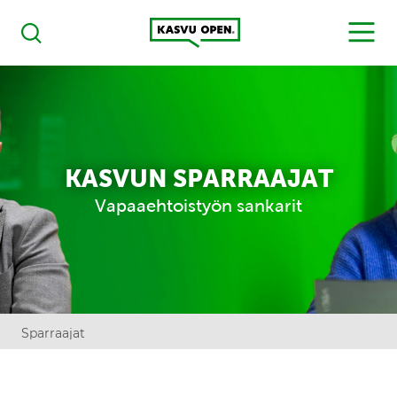
Kasvu Open
MENU
Haku
KASVUN SPARRAAJAT
Vapaaehtoistyön sankarit
Sparraajat