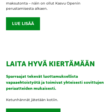
maksutonta – näin on ollut Kasvu Openin
perustamisesta alkaen.
LUE LISÄÄ
LAITA HYVÄ KIERTÄMÄÄN
Sparraajat tekevät luottamuksellista
vapaaehtoistyötä ja toimivat yhteisesti sovittujen
periaatteiden mukaisesti.
Ketunhännät jätetään kotiin.