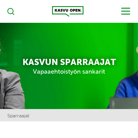
Kasvu Open
MENU
Haku
KASVUN SPARRAAJAT
Vapaaehtoistyön sankarit
Sparraajat