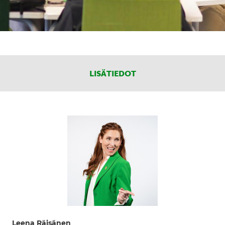
LISÄTIEDOT
Leena Räisänen