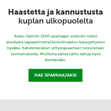
Haastetta ja kannustusta
kuplan ulkopuolelta
Kasvu Openin 1600 sparraajan verkosto tekee
arvokasta vapaaehtoistyötä kotimaisten kasvuyritysten
hyväksi. Kahdenkeskiset yritystapaamiset toteutetaan
luottamuksella. Motiivina vahva tahto laittaa hyvä
kiertämään.
HAE SPARRAAJAKSI