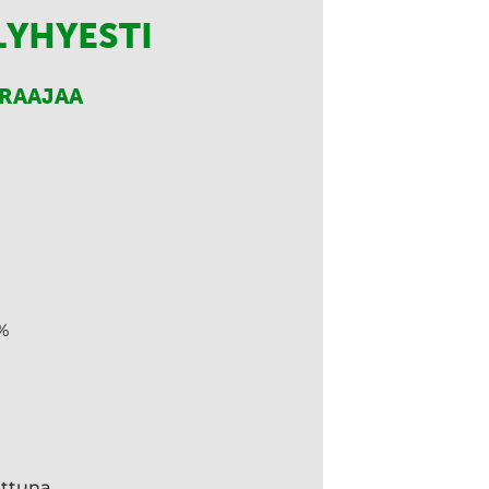
LYHYESTI
RRAAJAA
%
ettuna