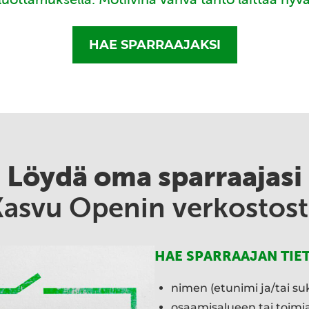
HAE SPARRAAJAKSI
Löydä oma sparraajasi
Kasvu Openin verkostost
HAE SPARRAAJAN TIE
nimen (etunimi ja/tai su
osaamisalueen tai toim