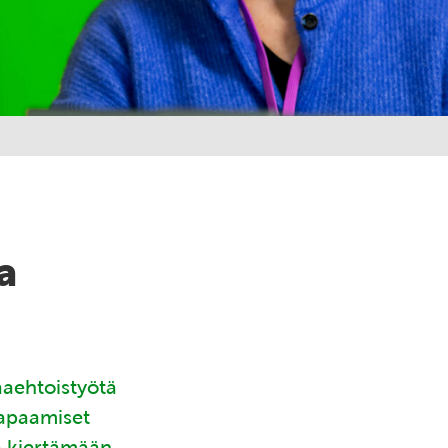
a
aaehtoistyötä
tapaamiset
ä kiertämään.