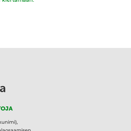
a
TOJA
kunimi),
ialaosaamisen