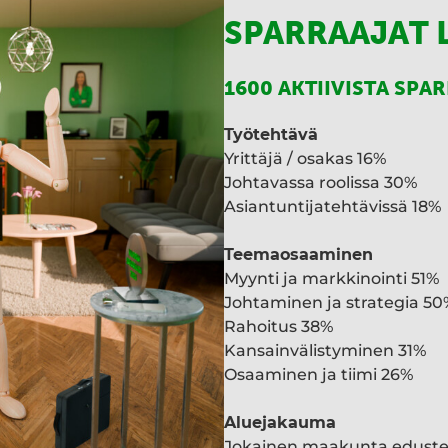
SPARRAAJAT 
1600 AKTIIVISTA SPA
Työtehtävä
Yrittäjä / osakas 16%
Johtavassa roolissa 30%
Asiantuntijatehtävissä 18%
Teemaosaaminen
Myynti ja markkinointi 51%
Johtaminen ja strategia 50
Rahoitus 38%
Kansainvälistyminen 31%
Osaaminen ja tiimi 26%
Aluejakauma
Jokainen maakunta edust