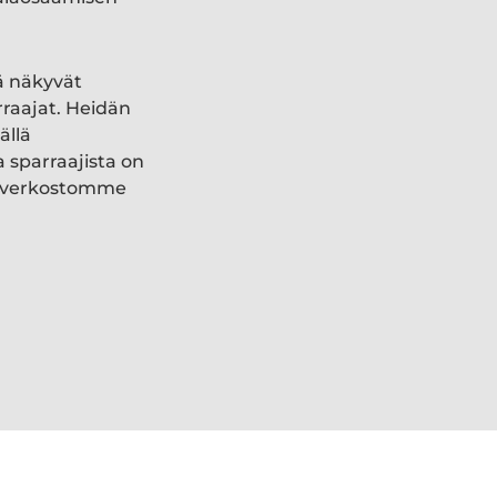
ä näkyvät
rraajat. Heidän
ällä
a sparraajista on
ki verkostomme