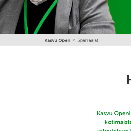
>
Kasvu Open
Sparraajat
Kasvu Openin
kotimaist
toteutetaan 