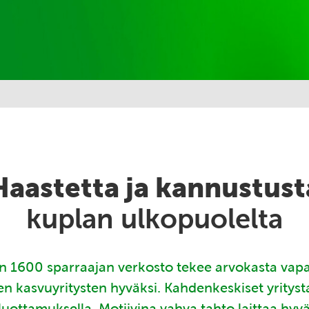
Haastetta ja kannustust
kuplan ulkopuolelta
 1600 sparraajan verkosto tekee arvokasta vap
en kasvuyritysten hyväksi. Kahdenkeskiset yritys
luottamuksella. Motiivina vahva tahto laittaa hyv