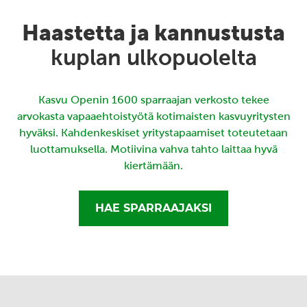
Haastetta ja kannustusta
kuplan ulkopuolelta
Kasvu Openin 1600 sparraajan verkosto tekee
arvokasta vapaaehtoistyötä kotimaisten kasvuyritysten
hyväksi. Kahdenkeskiset yritystapaamiset toteutetaan
luottamuksella. Motiivina vahva tahto laittaa hyvä
kiertämään.
HAE SPARRAAJAKSI