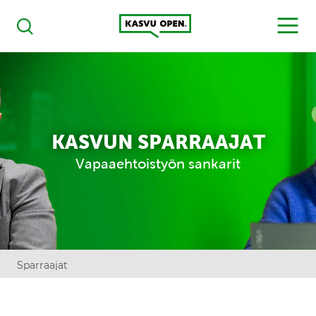
Kasvu Open
MENU
Haku
KASVUN SPARRAAJAT
Vapaaehtoistyön sankarit
Sparraajat