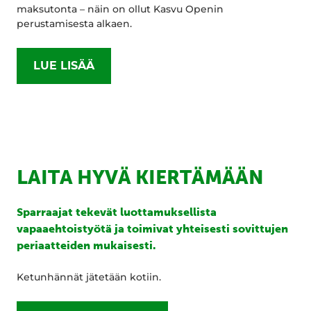
maksutonta – näin on ollut Kasvu Openin
perustamisesta alkaen.
LUE LISÄÄ
LAITA HYVÄ KIERTÄMÄÄN
Sparraajat tekevät luottamuksellista
vapaaehtoistyötä ja toimivat yhteisesti sovittujen
periaatteiden mukaisesti.
Ketunhännät jätetään kotiin.