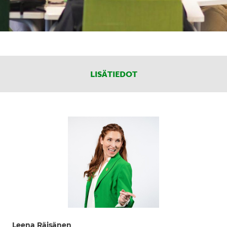
LISÄTIEDOT
Leena Räisänen