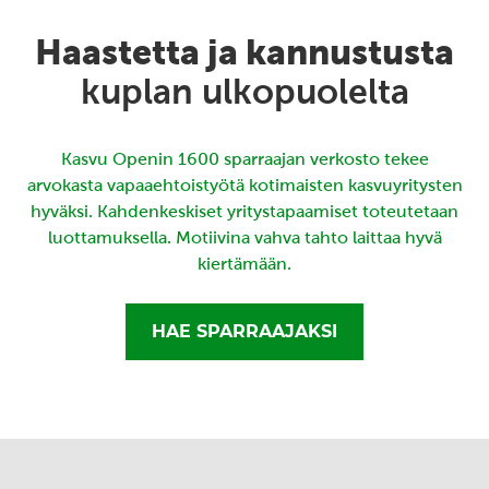
Haastetta ja kannustusta
kuplan ulkopuolelta
Kasvu Openin 1600 sparraajan verkosto tekee
arvokasta vapaaehtoistyötä kotimaisten kasvuyritysten
hyväksi. Kahdenkeskiset yritystapaamiset toteutetaan
luottamuksella. Motiivina vahva tahto laittaa hyvä
kiertämään.
HAE SPARRAAJAKSI