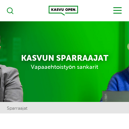
Kasvu Open
MENU
Haku
KASVUN SPARRAAJAT
Vapaaehtoistyön sankarit
Sparraajat