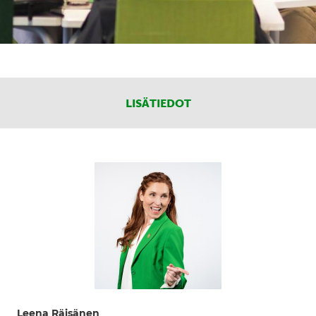
LISÄTIEDOT
Leena Räisänen