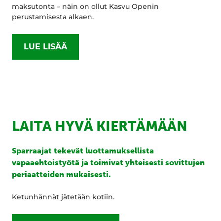
maksutonta – näin on ollut Kasvu Openin
perustamisesta alkaen.
LUE LISÄÄ
LAITA HYVÄ KIERTÄMÄÄN
Sparraajat tekevät luottamuksellista
vapaaehtoistyötä ja toimivat yhteisesti sovittujen
periaatteiden mukaisesti.
Ketunhännät jätetään kotiin.