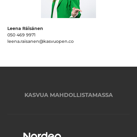
Leena Räisänen
050 469 9971
leena.raisanen@kasvuopen.co
KASVUA MAHDOLLISTAMASSA