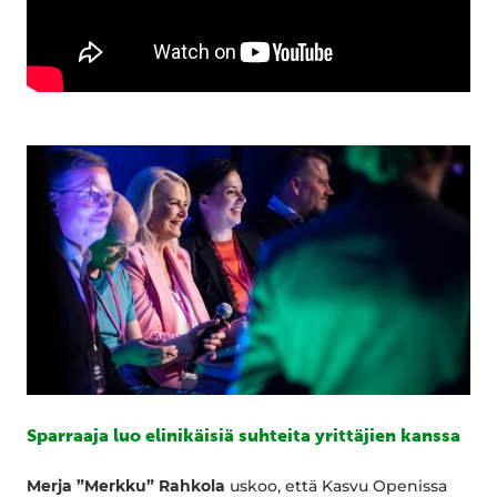
Sparraaja luo elinikäisiä suhteita yrittäjien kanssa
Merja ”Merkku” Rahkola
uskoo, että Kasvu Openissa