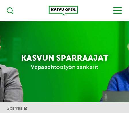
Kasvu Open
MENU
Haku
KASVUN SPARRAAJAT
Vapaaehtoistyön sankarit
Sparraajat