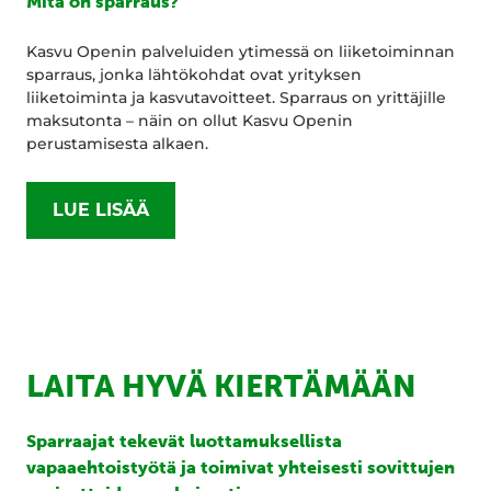
Mitä on sparraus?
Kasvu Openin palveluiden ytimessä on liiketoiminnan
sparraus, jonka lähtökohdat ovat yrityksen
liiketoiminta ja kasvutavoitteet. Sparraus on yrittäjille
maksutonta – näin on ollut Kasvu Openin
perustamisesta alkaen.
LUE LISÄÄ
LAITA HYVÄ KIERTÄMÄÄN
Sparraajat tekevät luottamuksellista
vapaaehtoistyötä ja toimivat yhteisesti sovittujen