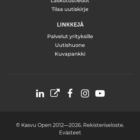
Laskutustiedot
Tilaa uutiskirje
LINKKEJÄ
Palvelut yrityksille
Uutishuone
Kuvapankki
LinkedIn
X
Facebook
Instagram
YouTube
© Kasvu Open 2012—2026.
Rekisteriseloste.
Evästeet