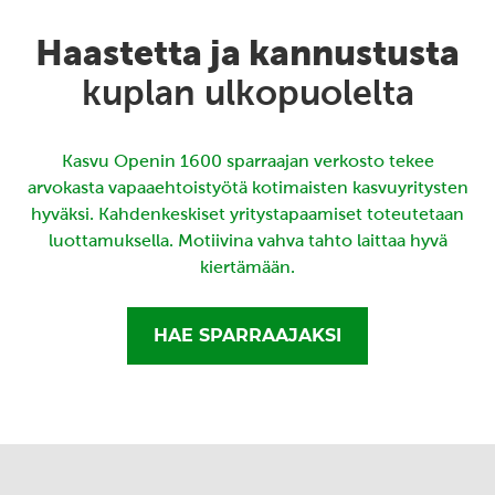
Haastetta ja kannustusta
kuplan ulkopuolelta
Kasvu Openin 1600 sparraajan verkosto tekee
arvokasta vapaaehtoistyötä kotimaisten kasvuyritysten
hyväksi. Kahdenkeskiset yritystapaamiset toteutetaan
luottamuksella. Motiivina vahva tahto laittaa hyvä
kiertämään.
HAE SPARRAAJAKSI