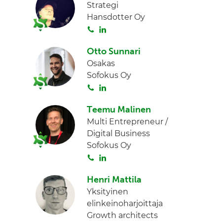
Strategi
Hansdotter Oy
S
L
o
i
Otto Sunnari
i
n
Osakas
t
k
Sofokus Oy
a
e
S
L
d
o
i
I
Teemu Malinen
i
n
n
Multi Entrepreneur /
t
k
Digital Business
a
e
Sofokus Oy
d
S
L
I
o
i
n
Henri Mattila
i
n
Yksityinen
t
k
elinkeinoharjoittaja
a
e
Growth architects
d