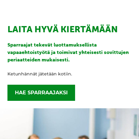
LAITA HYVÄ KIERTÄMÄÄN
Sparraajat tekevät luottamuksellista
vapaaehtoistyötä ja toimivat yhteisesti sovittujen
periaatteiden mukaisesti.
Ketunhännät jätetään kotiin.
HAE SPARRAAJAKSI