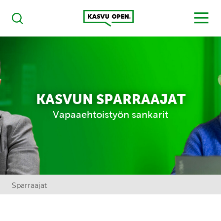
Kasvu Open
MENU
Haku
KASVUN SPARRAAJAT
Vapaaehtoistyön sankarit
Sparraajat