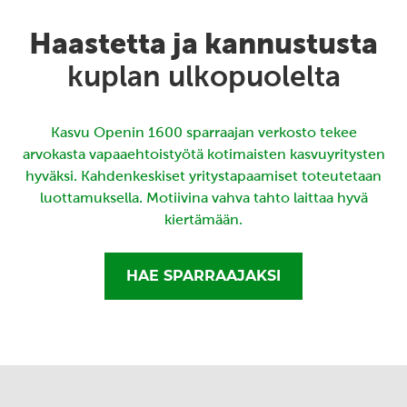
Haastetta ja kannustusta
kuplan ulkopuolelta
Kasvu Openin 1600 sparraajan verkosto tekee
arvokasta vapaaehtoistyötä kotimaisten kasvuyritysten
hyväksi. Kahdenkeskiset yritystapaamiset toteutetaan
luottamuksella. Motiivina vahva tahto laittaa hyvä
kiertämään.
HAE SPARRAAJAKSI