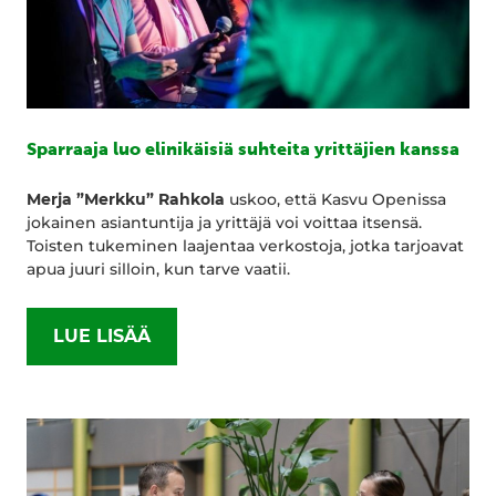
Sparraaja luo elinikäisiä suhteita yrittäjien kanssa
Merja ”Merkku” Rahkola
uskoo, että Kasvu Openissa
jokainen asiantuntija ja yrittäjä voi voittaa itsensä.
Toisten tukeminen laajentaa verkostoja, jotka tarjoavat
apua juuri silloin, kun tarve vaatii.
LUE LISÄÄ