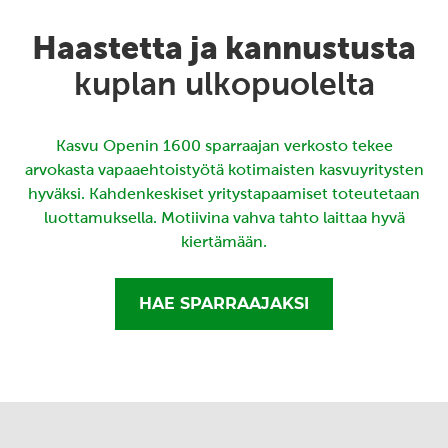
Haastetta ja kannustusta
kuplan ulkopuolelta
Kasvu Openin 1600 sparraajan verkosto tekee
arvokasta vapaaehtoistyötä kotimaisten kasvuyritysten
hyväksi. Kahdenkeskiset yritystapaamiset toteutetaan
luottamuksella. Motiivina vahva tahto laittaa hyvä
kiertämään.
HAE SPARRAAJAKSI