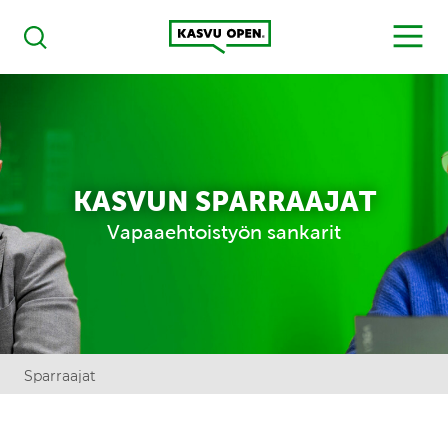
Kasvu Open
MENU
Haku
KASVUN SPARRAAJAT
Vapaaehtoistyön sankarit
Sparraajat