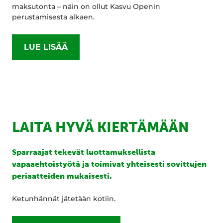
maksutonta – näin on ollut Kasvu Openin
perustamisesta alkaen.
LUE LISÄÄ
LAITA HYVÄ KIERTÄMÄÄN
Sparraajat tekevät luottamuksellista
vapaaehtoistyötä ja toimivat yhteisesti sovittujen
periaatteiden mukaisesti.
Ketunhännät jätetään kotiin.