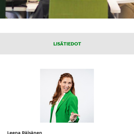
LISÄTIEDOT
Leena Räisänen