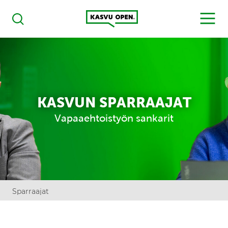
Kasvu Open
MENU
Haku
KASVUN SPARRAAJAT
Vapaaehtoistyön sankarit
Sparraajat