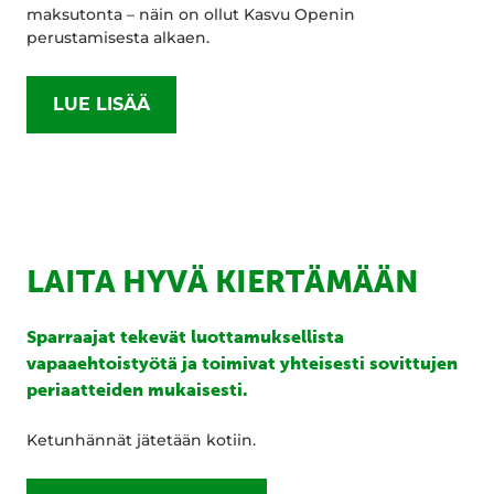
maksutonta – näin on ollut Kasvu Openin
perustamisesta alkaen.
LUE LISÄÄ
LAITA HYVÄ KIERTÄMÄÄN
Sparraajat tekevät luottamuksellista
vapaaehtoistyötä ja toimivat yhteisesti sovittujen
periaatteiden mukaisesti.
Ketunhännät jätetään kotiin.