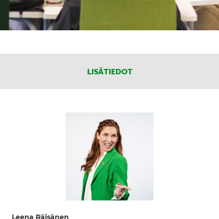
LISÄTIEDOT
Leena Räisänen