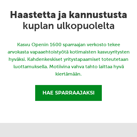
Haastetta ja kannustusta
kuplan ulkopuolelta
Kasvu Openin 1600 sparraajan verkosto tekee
arvokasta vapaaehtoistyötä kotimaisten kasvuyritysten
hyväksi. Kahdenkeskiset yritystapaamiset toteutetaan
luottamuksella. Motiivina vahva tahto laittaa hyvä
kiertämään.
HAE SPARRAAJAKSI