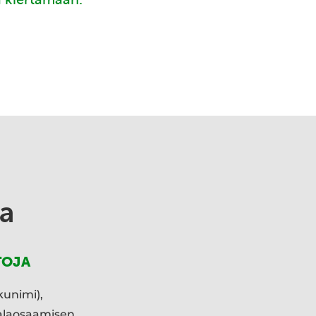
a
TOJA
kunimi),
ialaosaamisen