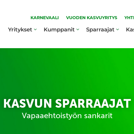
KARNEVAALI
VUODEN KASVUYRITYS
YHT
Yritykset
Kumppanit
Sparraajat
Ka
KASVUN SPARRAAJAT
Vapaaehtoistyön sankarit