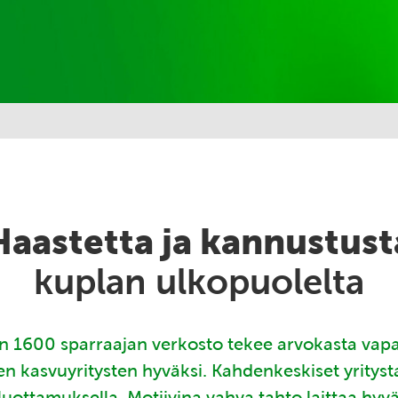
Haastetta ja kannustust
kuplan ulkopuolelta
 1600 sparraajan verkosto tekee arvokasta vap
en kasvuyritysten hyväksi. Kahdenkeskiset yritys
luottamuksella. Motiivina vahva tahto laittaa hyv