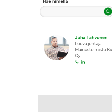
Hae nimellä
H
Juha Tahvonen
Luova johtaja
Mainostoimisto Ki
Oy
S
L
o
i
i
n
t
k
a
e
d
I
n