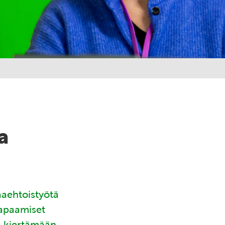
a
aaehtoistyötä
tapaamiset
ä kiertämään.