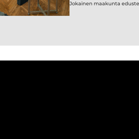
Jokainen maakunta edust