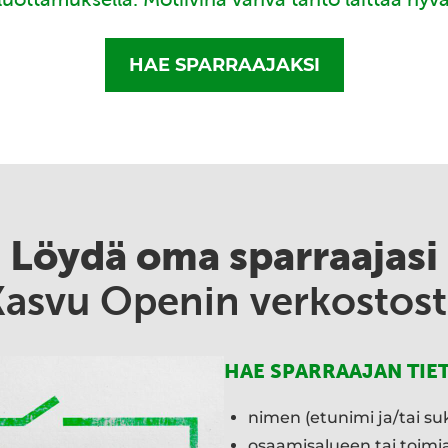
HAE SPARRAAJAKSI
Löydä oma sparraajasi
Kasvu Openin verkostost
HAE SPARRAAJAN TIE
nimen (etunimi ja/tai su
osaamisalueen tai toim