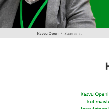
>
Kasvu Open
Sparraajat
Kasvu Openin
kotimaist
toteutetaan 