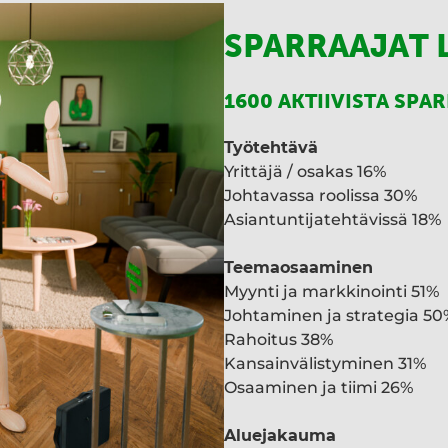
SPARRAAJAT 
1600 AKTIIVISTA SPA
Työtehtävä
Yrittäjä / osakas 16%
Johtavassa roolissa 30%
Asiantuntijatehtävissä 18%
Teemaosaaminen
Myynti ja markkinointi 51%
Johtaminen ja strategia 50
Rahoitus 38%
Kansainvälistyminen 31%
Osaaminen ja tiimi 26%
Aluejakauma