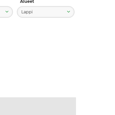
Alueet
a
Lappi