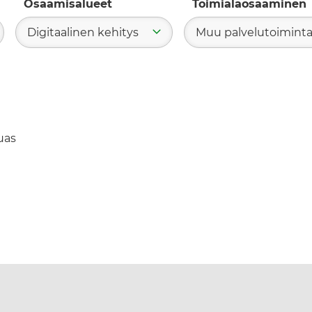
Osaamisalueet
Toimialaosaaminen
Digitaalinen kehitys
Muu palvelutoimint
ae
uas