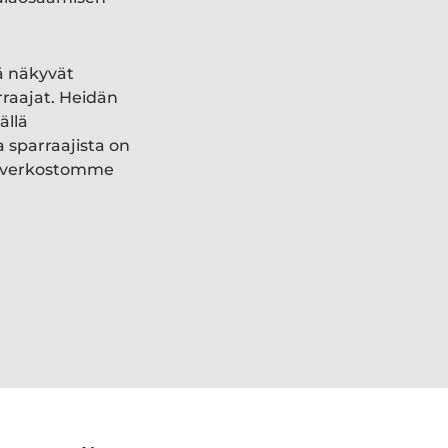
ä näkyvät
rraajat. Heidän
ällä
a sparraajista on
ki verkostomme