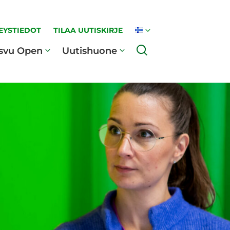
EYSTIEDOT
TILAA UUTISKIRJE
Haku
svu Open
Uutishuone