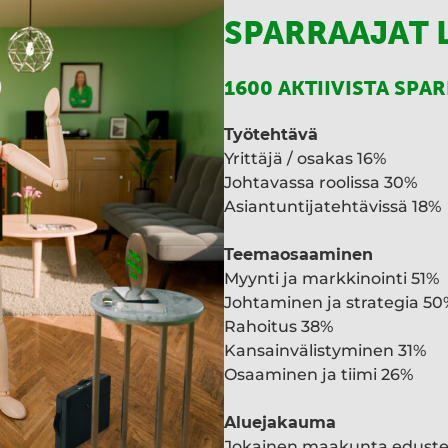
SPARRAAJAT 
1600 AKTIIVISTA SPA
Työtehtävä
Yrittäjä / osakas 16%
Johtavassa roolissa 30%
Asiantuntijatehtävissä 18%
Teemaosaaminen
Myynti ja markkinointi 51%
Johtaminen ja strategia 50
Rahoitus 38%
Kansainvälistyminen 31%
Osaaminen ja tiimi 26%
Aluejakauma
Jokainen maakunta edust