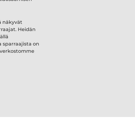
ä näkyvät
rraajat. Heidän
ällä
a sparraajista on
ki verkostomme