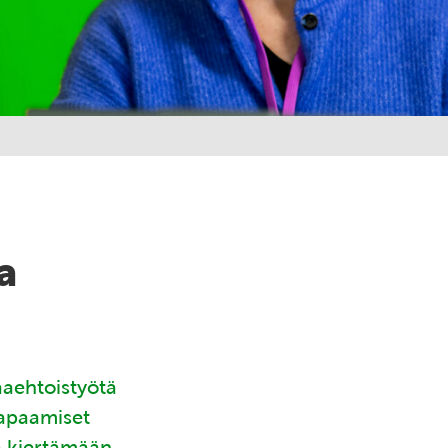
a
aaehtoistyötä
tapaamiset
ä kiertämään.