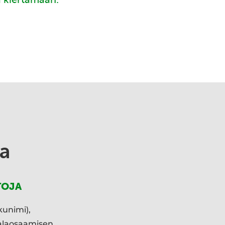
a
TOJA
kunimi),
ialaosaamisen