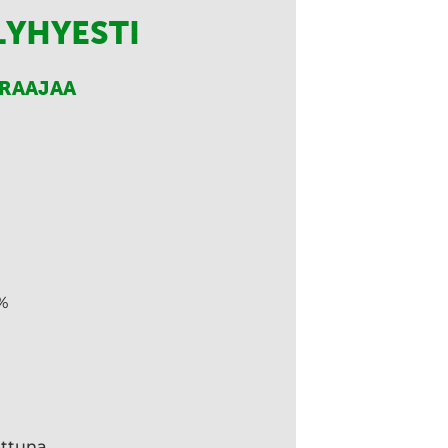
LYHYESTI
RRAAJAA
%
ettuna