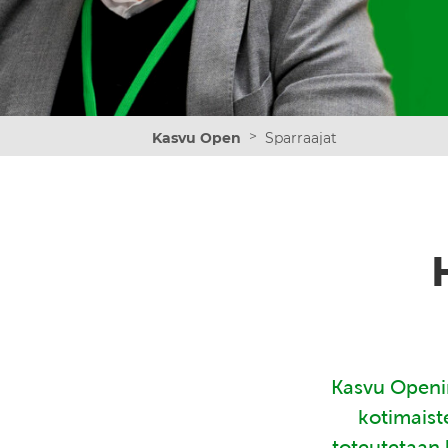
>
Kasvu Open
Sparraajat
Kasvu Openin
kotimaist
toteutetaan 