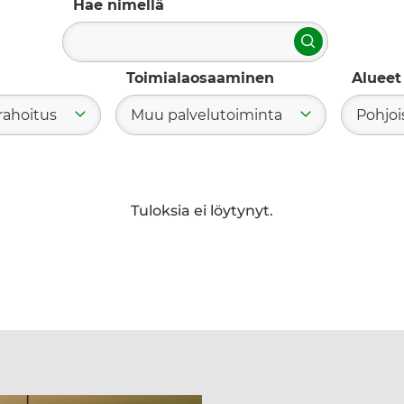
Hae nimellä
Hae
Toimialaosaaminen
Alueet
rahoitus
Muu palvelutoiminta
Pohjoi
Tuloksia ei löytynyt.