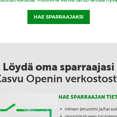
HAE SPARRAAJAKSI
Löydä oma sparraajasi
Kasvu Openin verkostost
HAE SPARRAAJAN TIE
nimen (etunimi ja/tai su
osaamisalueen tai toim