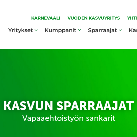
KARNEVAALI
VUODEN KASVUYRITYS
YHT
Yritykset
Kumppanit
Sparraajat
Ka
KASVUN SPARRAAJAT
Vapaaehtoistyön sankarit