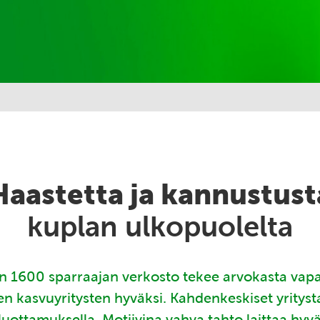
Haastetta ja kannustust
kuplan ulkopuolelta
 1600 sparraajan verkosto tekee arvokasta vap
en kasvuyritysten hyväksi. Kahdenkeskiset yritys
luottamuksella. Motiivina vahva tahto laittaa hyv