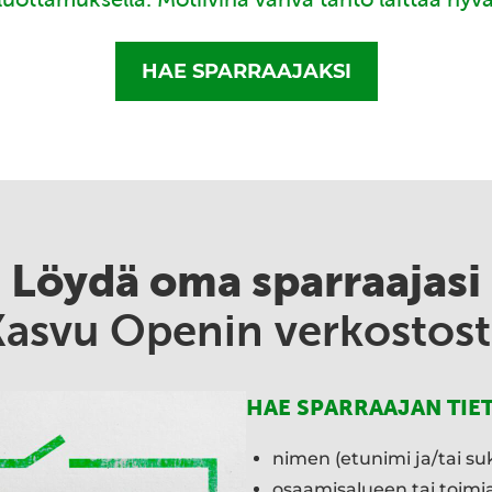
HAE SPARRAAJAKSI
Löydä oma sparraajasi
Kasvu Openin verkostost
HAE SPARRAAJAN TIE
nimen (etunimi ja/tai su
osaamisalueen tai toim