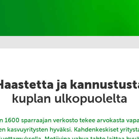
Haastetta ja kannustust
kuplan ulkopuolelta
 1600 sparraajan verkosto tekee arvokasta vap
en kasvuyritysten hyväksi. Kahdenkeskiset yritys
luottamuksella. Motiivina vahva tahto laittaa hyv