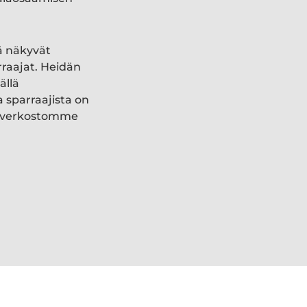
ä näkyvät
rraajat. Heidän
ällä
a sparraajista on
ki verkostomme