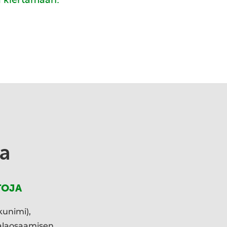
a
TOJA
kunimi),
ialaosaamisen