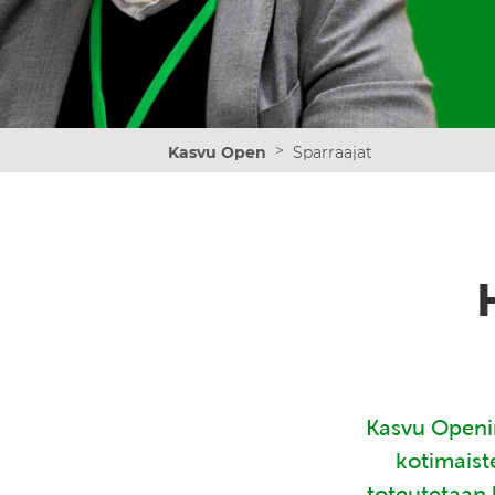
>
Kasvu Open
Sparraajat
Kasvu Openin
kotimaist
toteutetaan 