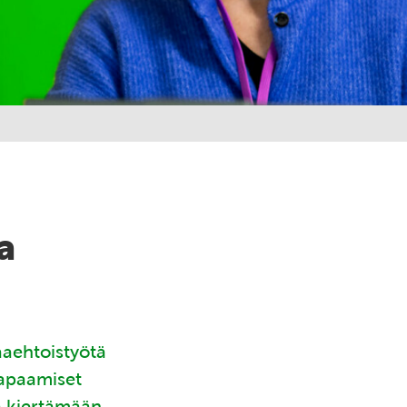
a
aaehtoistyötä
tapaamiset
ä kiertämään.