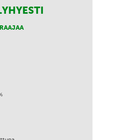
LYHYESTI
RRAAJAA
%
ettuna