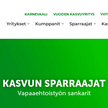
KARNEVAALI
VUODEN KASVUYRITYS
YHT
Yritykset
Kumppanit
Sparraajat
Ka
KASVUN SPARRAAJAT
Vapaaehtoistyön sankarit