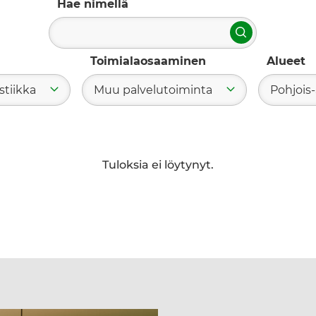
Hae nimellä
Hae
Toimialaosaaminen
Alueet
stiikka
Muu palvelutoiminta
Pohjois
Tuloksia ei löytynyt.