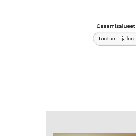
Osaamisalueet
Tuotanto ja logi