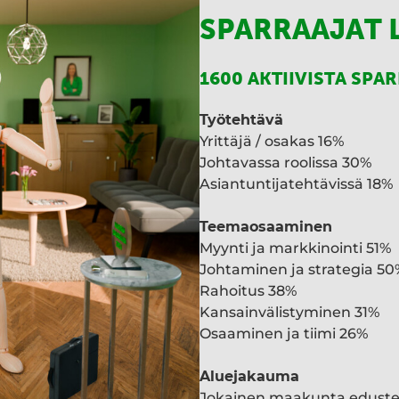
SPARRAAJAT 
1600 AKTIIVISTA SPA
Työtehtävä
Yrittäjä / osakas 16%
Johtavassa roolissa 30%
Asiantuntijatehtävissä 18%
Teemaosaaminen
Myynti ja markkinointi 51%
Johtaminen ja strategia 50
Rahoitus 38%
Kansainvälistyminen 31%
Osaaminen ja tiimi 26%
Aluejakauma
Jokainen maakunta edust