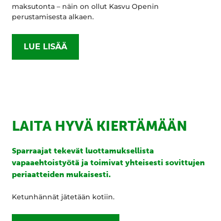
maksutonta – näin on ollut Kasvu Openin
perustamisesta alkaen.
LUE LISÄÄ
LAITA HYVÄ KIERTÄMÄÄN
Sparraajat tekevät luottamuksellista
vapaaehtoistyötä ja toimivat yhteisesti sovittujen
periaatteiden mukaisesti.
Ketunhännät jätetään kotiin.