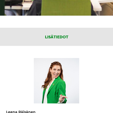
LISÄTIEDOT
Leena Räisänen