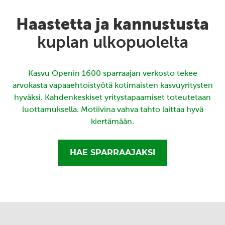
Haastetta ja kannustusta
kuplan ulkopuolelta
Kasvu Openin 1600 sparraajan verkosto tekee
arvokasta vapaaehtoistyötä kotimaisten kasvuyritysten
hyväksi. Kahdenkeskiset yritystapaamiset toteutetaan
luottamuksella. Motiivina vahva tahto laittaa hyvä
kiertämään.
HAE SPARRAAJAKSI