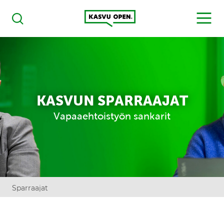
Kasvu Open
MENU
Haku
KASVUN SPARRAAJAT
Vapaaehtoistyön sankarit
Sparraajat