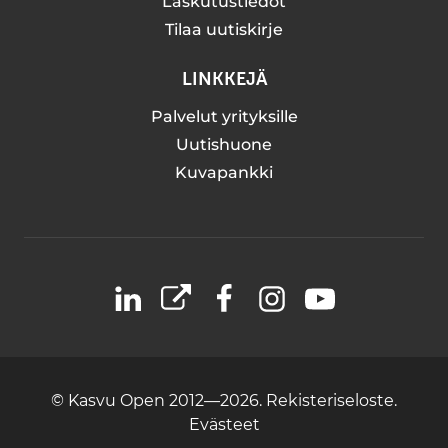
Laskutustiedot
Tilaa uutiskirje
LINKKEJÄ
Palvelut yrityksille
Uutishuone
Kuvapankki
LinkedIn
X
Facebook
Instagram
YouTube
© Kasvu Open 2012—2026.
Rekisteriseloste.
Evästeet