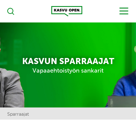
Kasvu Open
MENU
Haku
KASVUN SPARRAAJAT
Vapaaehtoistyön sankarit
Sparraajat