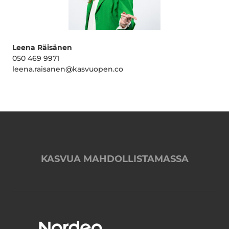
Leena Räisänen
050 469 9971
leena.raisanen@kasvuopen.co
KASVUA MAHDOLLISTAMASSA