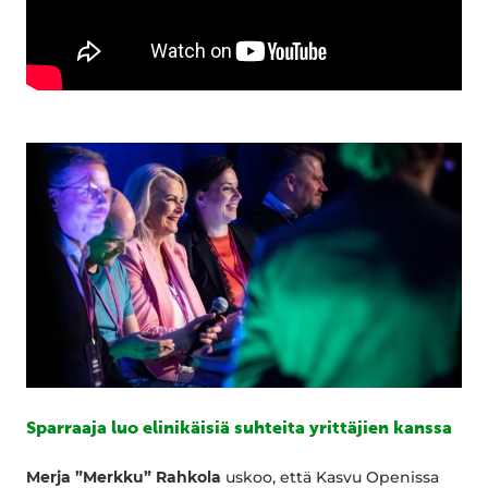
Sparraaja luo elinikäisiä suhteita yrittäjien kanssa
Merja ”Merkku” Rahkola
uskoo, että Kasvu Openissa