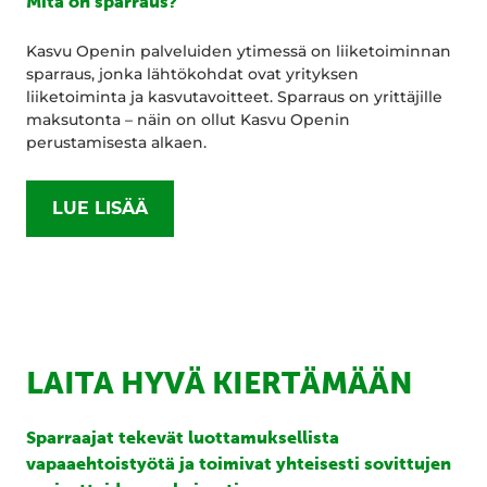
Mitä on sparraus?
Kasvu Openin palveluiden ytimessä on liiketoiminnan
sparraus, jonka lähtökohdat ovat yrityksen
liiketoiminta ja kasvutavoitteet. Sparraus on yrittäjille
maksutonta – näin on ollut Kasvu Openin
perustamisesta alkaen.
LUE LISÄÄ
LAITA HYVÄ KIERTÄMÄÄN
Sparraajat tekevät luottamuksellista
vapaaehtoistyötä ja toimivat yhteisesti sovittujen