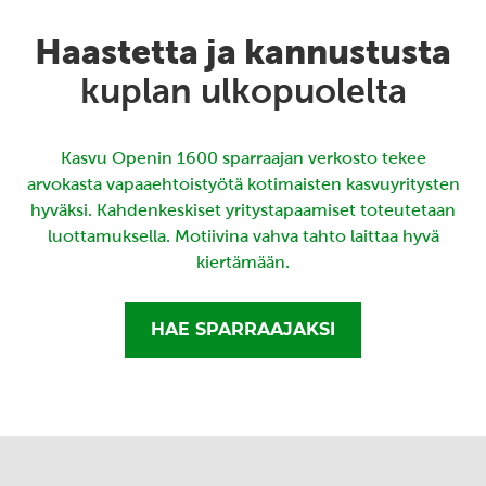
Haastetta ja kannustusta
kuplan ulkopuolelta
Kasvu Openin 1600 sparraajan verkosto tekee
arvokasta vapaaehtoistyötä kotimaisten kasvuyritysten
hyväksi. Kahdenkeskiset yritystapaamiset toteutetaan
luottamuksella. Motiivina vahva tahto laittaa hyvä
kiertämään.
HAE SPARRAAJAKSI