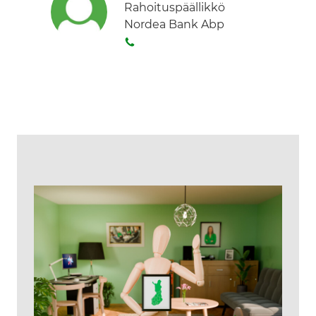
Rahoituspäällikkö
Nordea Bank Abp
S
o
i
t
a