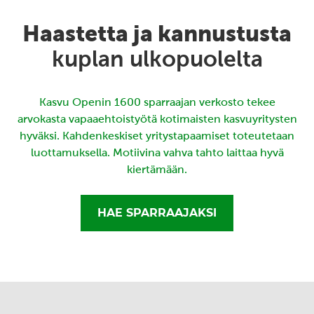
Haastetta ja kannustusta
kuplan ulkopuolelta
Kasvu Openin 1600 sparraajan verkosto tekee
arvokasta vapaaehtoistyötä kotimaisten kasvuyritysten
hyväksi. Kahdenkeskiset yritystapaamiset toteutetaan
luottamuksella. Motiivina vahva tahto laittaa hyvä
kiertämään.
HAE SPARRAAJAKSI