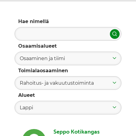
Hae nimellä
Hae
Osaamisalueet
Osaaminen ja tiimi
Toimialaosaaminen
Rahoitus- ja vakuutustoiminta
Alueet
Lappi
Seppo Kotikangas