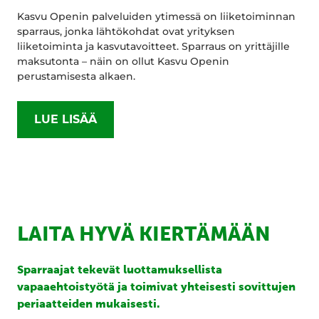
Kasvu Openin palveluiden ytimessä on liiketoiminnan
sparraus, jonka lähtökohdat ovat yrityksen
liiketoiminta ja kasvutavoitteet. Sparraus on yrittäjille
maksutonta – näin on ollut Kasvu Openin
perustamisesta alkaen.
LUE LISÄÄ
LAITA HYVÄ KIERTÄMÄÄN
Sparraajat tekevät luottamuksellista
vapaaehtoistyötä ja toimivat yhteisesti sovittujen
periaatteiden mukaisesti.