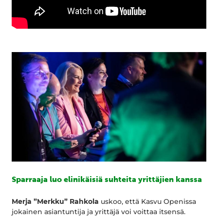
Sparraaja luo elinikäisiä suhteita yrittäjien kanssa
Merja ”Merkku” Rahkola
uskoo, että Kasvu Openissa
jokainen asiantuntija ja yrittäjä voi voittaa itsensä.