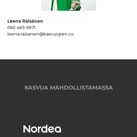
Leena Räisänen
050 469 9971
leena.raisanen@kasvuopen.co
KASVUA MAHDOLLISTAMASSA