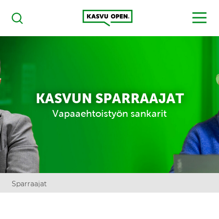
Kasvu Open
MENU
Haku
KASVUN SPARRAAJAT
Vapaaehtoistyön sankarit
Sparraajat