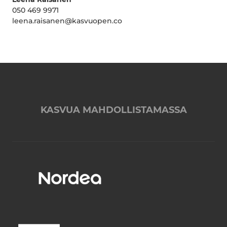
050 469 9971
leena.raisanen@kasvuopen.co
KASVUA MAHDOLLISTAMASSA