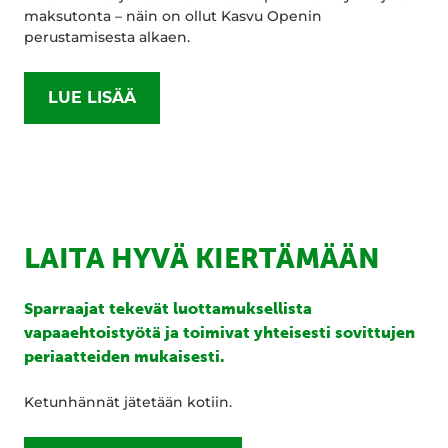
maksutonta – näin on ollut Kasvu Openin
perustamisesta alkaen.
LUE LISÄÄ
LAITA HYVÄ KIERTÄMÄÄN
Sparraajat tekevät luottamuksellista
vapaaehtoistyötä ja toimivat yhteisesti sovittujen
periaatteiden mukaisesti.
Ketunhännät jätetään kotiin.