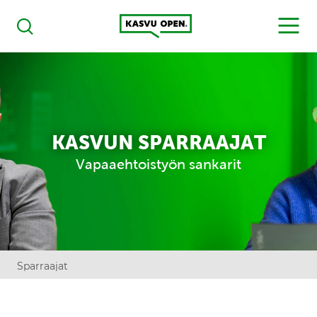
Kasvu Open
MENU
Haku
KASVUN SPARRAAJAT
Vapaaehtoistyön sankarit
Sparraajat