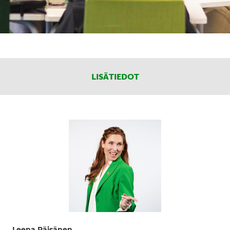
LISÄTIEDOT
Leena Räisänen