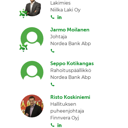
Lakimies
Niilka Laki Oy
S
L
o
i
Jarmo Moilanen
i
n
Johtaja
t
k
Nordea Bank Abp
a
e
S
d
o
I
Seppo Kotikangas
i
n
Rahoituspäällikkö
t
Nordea Bank Abp
a
S
o
Risto Koskiniemi
i
Hallituksen
t
puheenjohtaja
a
Finnvera Oyj
S
L