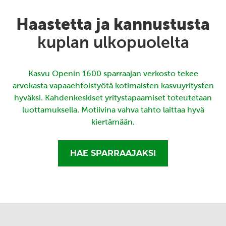
Haastetta ja kannustusta
kuplan ulkopuolelta
Kasvu Openin 1600 sparraajan verkosto tekee
arvokasta vapaaehtoistyötä kotimaisten kasvuyritysten
hyväksi. Kahdenkeskiset yritystapaamiset toteutetaan
luottamuksella. Motiivina vahva tahto laittaa hyvä
kiertämään.
HAE SPARRAAJAKSI