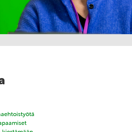
a
aaehtoistyötä
tapaamiset
ä kiertämään.