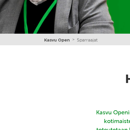
>
Kasvu Open
Sparraajat
Kasvu Openin
kotimaist
toteutetaan 