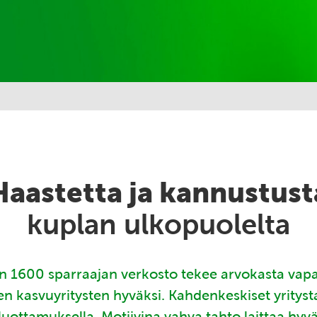
Haastetta ja kannustust
kuplan ulkopuolelta
 1600 sparraajan verkosto tekee arvokasta vap
en kasvuyritysten hyväksi. Kahdenkeskiset yritys
luottamuksella. Motiivina vahva tahto laittaa hyv