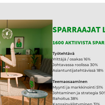
SPARRAAJAT 
1600 AKTIIVISTA SPA
Työtehtävä
Yrittäjä / osakas 16%
Johtavassa roolissa 30%
Asiantuntijatehtävissä 18%
Teemaosaaminen
Myynti ja markkinointi 51%
Johtaminen ja strategia 50
Rahoitus 38%
Kansainvälistyminen 31%