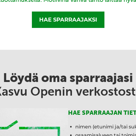
HAE SPARRAAJAKSI
Löydä oma sparraajasi
Kasvu Openin verkostost
HAE SPARRAAJAN TIE
nimen (etunimi ja/tai su
osaamisalueen tai toim