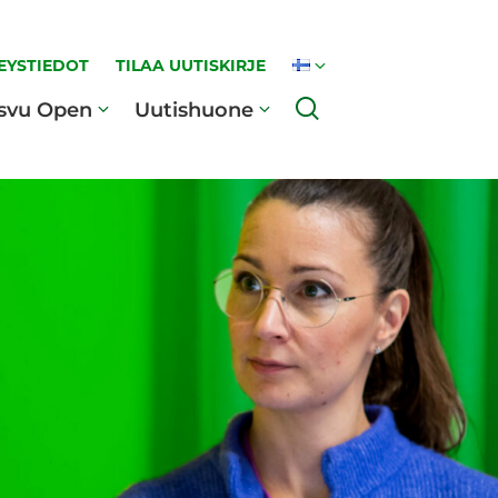
EYSTIEDOT
TILAA UUTISKIRJE
Haku
svu Open
Uutishuone