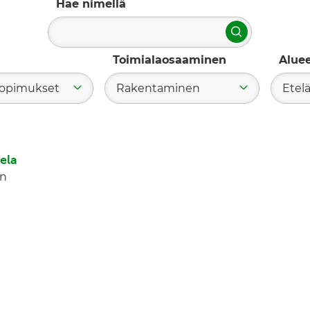
Hae nimellä
Hae
Toimialaosaaminen
Alue
 sopimukset
Rakentaminen
Etel
ela
en