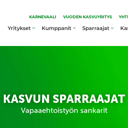
KARNEVAALI
VUODEN KASVUYRITYS
YHT
Yritykset
Kumppanit
Sparraajat
Ka
KASVUN SPARRAAJAT
Vapaaehtoistyön sankarit