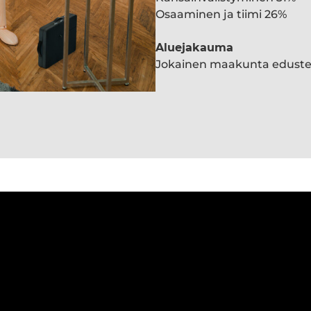
Osaaminen ja tiimi 26%
Aluejakauma
Jokainen maakunta edust