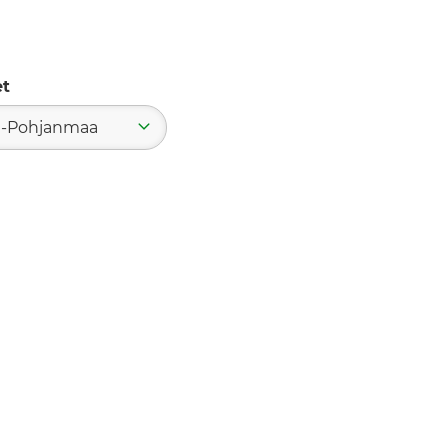
et
ä-Pohjanmaa