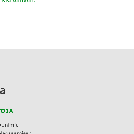
a
TOJA
kunimi),
ialaosaamisen