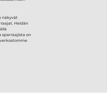
ä näkyvät
rraajat. Heidän
ällä
a sparraajista on
ki verkostomme