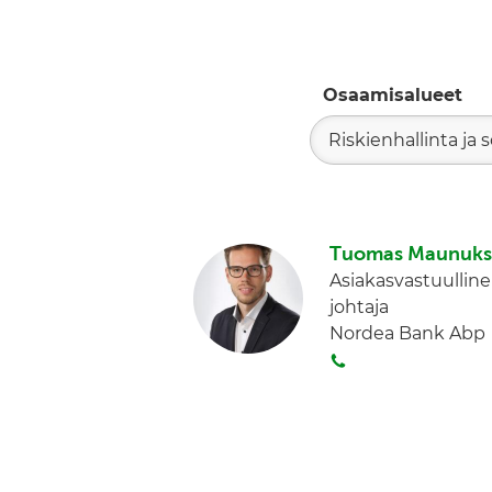
Osaamisalueet
Riskienhallinta ja
Tuomas Maunuks
Asiakasvastuullin
johtaja
Nordea Bank Abp
S
o
i
t
a