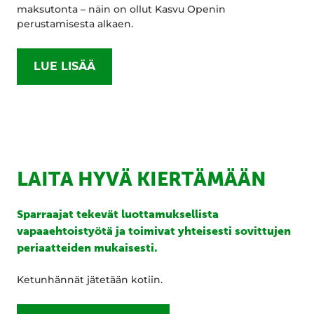
maksutonta – näin on ollut Kasvu Openin
perustamisesta alkaen.
LUE LISÄÄ
LAITA HYVÄ KIERTÄMÄÄN
Sparraajat tekevät luottamuksellista
vapaaehtoistyötä ja toimivat yhteisesti sovittujen
periaatteiden mukaisesti.
Ketunhännät jätetään kotiin.