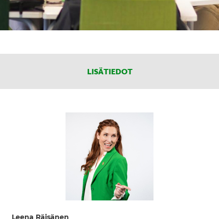
LISÄTIEDOT
Leena Räisänen