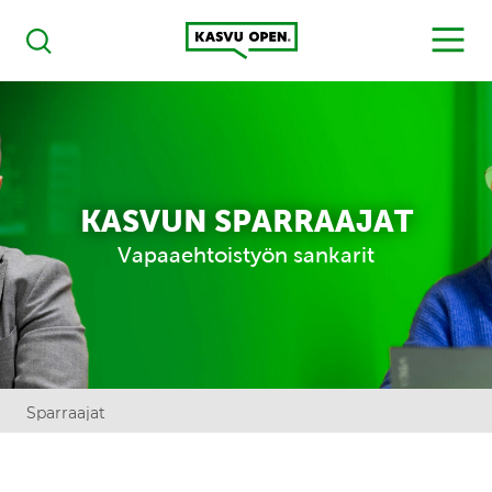
Kasvu Open
MENU
Haku
KASVUN SPARRAAJAT
Vapaaehtoistyön sankarit
Sparraajat