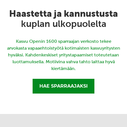
Haastetta ja kannustusta
kuplan ulkopuolelta
Kasvu Openin 1600 sparraajan verkosto tekee
arvokasta vapaaehtoistyötä kotimaisten kasvuyritysten
hyväksi. Kahdenkeskiset yritystapaamiset toteutetaan
luottamuksella. Motiivina vahva tahto laittaa hyvä
kiertämään.
HAE SPARRAAJAKSI