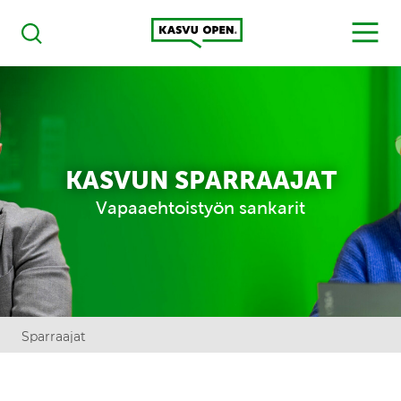
Kasvu Open
MENU
Haku
KASVUN SPARRAAJAT
Vapaaehtoistyön sankarit
Sparraajat