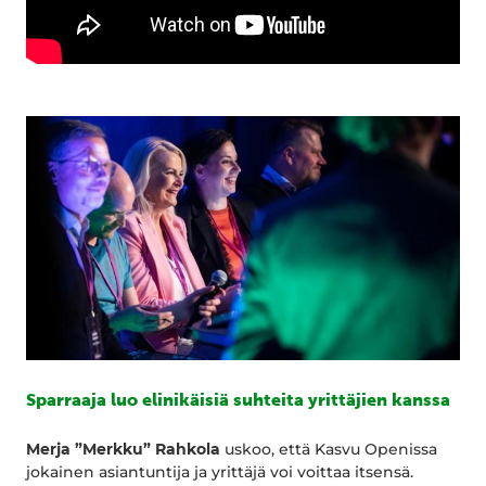
Sparraaja luo elinikäisiä suhteita yrittäjien kanssa
Merja ”Merkku” Rahkola
uskoo, että Kasvu Openissa
jokainen asiantuntija ja yrittäjä voi voittaa itsensä.