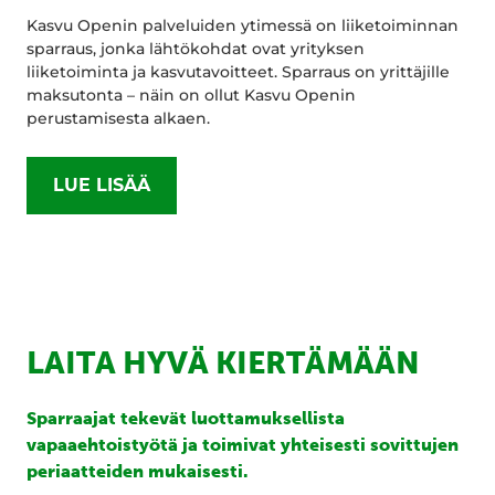
Kasvu Openin palveluiden ytimessä on liiketoiminnan
sparraus, jonka lähtökohdat ovat yrityksen
liiketoiminta ja kasvutavoitteet. Sparraus on yrittäjille
maksutonta – näin on ollut Kasvu Openin
perustamisesta alkaen.
LUE LISÄÄ
LAITA HYVÄ KIERTÄMÄÄN
Sparraajat tekevät luottamuksellista
vapaaehtoistyötä ja toimivat yhteisesti sovittujen
periaatteiden mukaisesti.