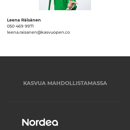
Leena Räisänen
050 469 9971
leena.raisanen@kasvuopen.co
KASVUA MAHDOLLISTAMASSA