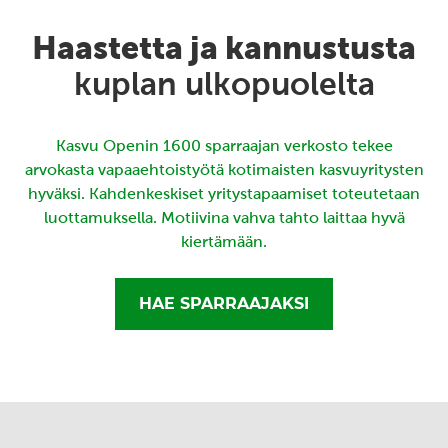
Haastetta ja kannustusta
kuplan ulkopuolelta
Kasvu Openin 1600 sparraajan verkosto tekee
arvokasta vapaaehtoistyötä kotimaisten kasvuyritysten
hyväksi. Kahdenkeskiset yritystapaamiset toteutetaan
luottamuksella. Motiivina vahva tahto laittaa hyvä
kiertämään.
HAE SPARRAAJAKSI