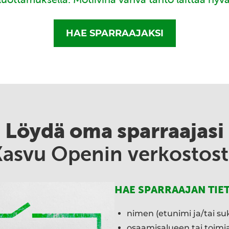
HAE SPARRAAJAKSI
Löydä oma sparraajasi
Kasvu Openin verkostost
HAE SPARRAAJAN TIE
nimen (etunimi ja/tai su
osaamisalueen tai toim