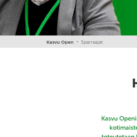
>
Kasvu Open
Sparraajat
Kasvu Openin
kotimaist
toteutetaan 