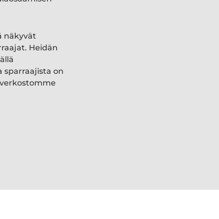
ä näkyvät
rraajat. Heidän
ällä
a sparraajista on
ki verkostomme