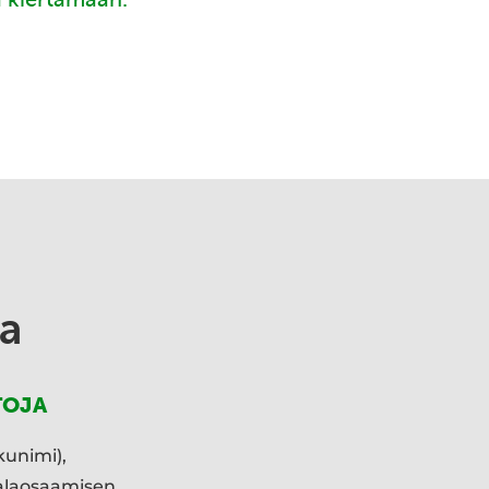
a
TOJA
kunimi),
ialaosaamisen