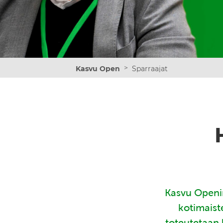
>
Kasvu Open
Sparraajat
Kasvu Openin
kotimaist
toteutetaan 