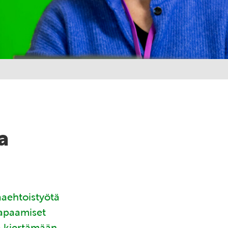
a
aaehtoistyötä
tapaamiset
ä kiertämään.