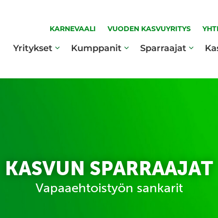
KARNEVAALI
VUODEN KASVUYRITYS
YHT
Yritykset
Kumppanit
Sparraajat
Ka
KASVUN SPARRAAJAT
Vapaaehtoistyön sankarit