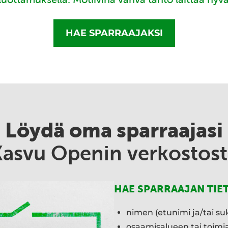
HAE SPARRAAJAKSI
Löydä oma sparraajasi
Kasvu Openin verkostost
HAE SPARRAAJAN TIE
nimen (etunimi ja/tai su
osaamisalueen tai toim