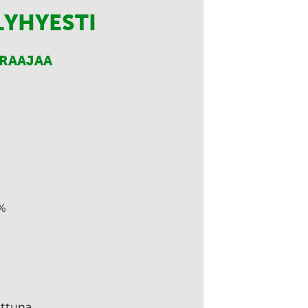
LYHYESTI
RRAAJAA
%
ettuna