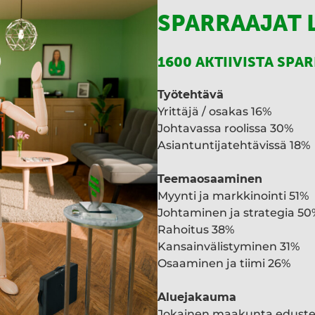
SPARRAAJAT 
1600 AKTIIVISTA SPA
Työtehtävä
Yrittäjä / osakas 16%
Johtavassa roolissa 30%
Asiantuntijatehtävissä 18%
Teemaosaaminen
Myynti ja markkinointi 51%
Johtaminen ja strategia 50
Rahoitus 38%
Kansainvälistyminen 31%
Osaaminen ja tiimi 26%
Aluejakauma
Jokainen maakunta edust