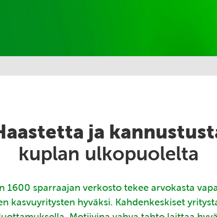
Haastetta ja kannustust
kuplan ulkopuolelta
 1600 sparraajan verkosto tekee arvokasta vap
en kasvuyritysten hyväksi. Kahdenkeskiset yritys
luottamuksella. Motiivina vahva tahto laittaa hyv