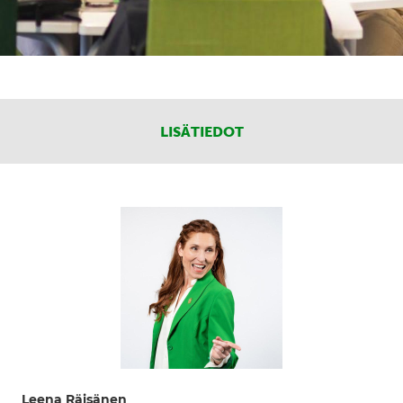
LISÄTIEDOT
Leena Räisänen