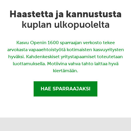
Haastetta ja kannustusta
kuplan ulkopuolelta
Kasvu Openin 1600 sparraajan verkosto tekee
arvokasta vapaaehtoistyötä kotimaisten kasvuyritysten
hyväksi. Kahdenkeskiset yritystapaamiset toteutetaan
luottamuksella. Motiivina vahva tahto laittaa hyvä
kiertämään.
HAE SPARRAAJAKSI