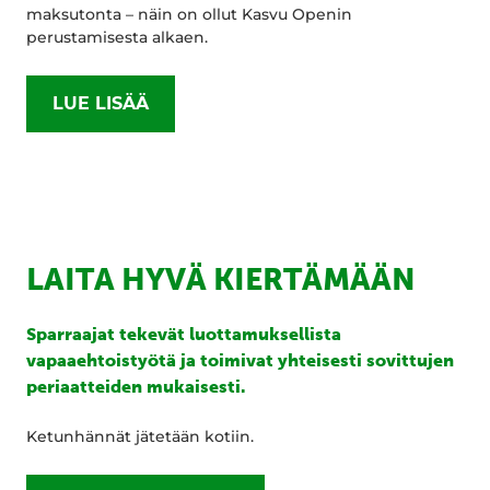
maksutonta – näin on ollut Kasvu Openin
perustamisesta alkaen.
LUE LISÄÄ
LAITA HYVÄ KIERTÄMÄÄN
Sparraajat tekevät luottamuksellista
vapaaehtoistyötä ja toimivat yhteisesti sovittujen
periaatteiden mukaisesti.
Ketunhännät jätetään kotiin.