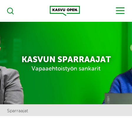
Kasvu Open
MENU
Haku
KASVUN SPARRAAJAT
Vapaaehtoistyön sankarit
Sparraajat