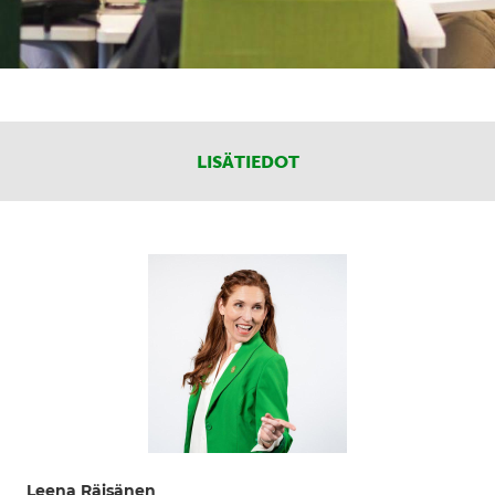
LISÄTIEDOT
Leena Räisänen