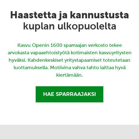
Haastetta ja kannustusta
kuplan ulkopuolelta
Kasvu Openin 1600 sparraajan verkosto tekee
arvokasta vapaaehtoistyötä kotimaisten kasvuyritysten
hyväksi. Kahdenkeskiset yritystapaamiset toteutetaan
luottamuksella. Motiivina vahva tahto laittaa hyvä
kiertämään.
HAE SPARRAAJAKSI