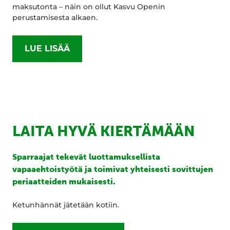
maksutonta – näin on ollut Kasvu Openin
perustamisesta alkaen.
LUE LISÄÄ
LAITA HYVÄ KIERTÄMÄÄN
Sparraajat tekevät luottamuksellista
vapaaehtoistyötä ja toimivat yhteisesti sovittujen
periaatteiden mukaisesti.
Ketunhännät jätetään kotiin.