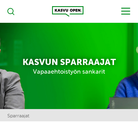
Kasvu Open
MENU
Haku
KASVUN SPARRAAJAT
Vapaaehtoistyön sankarit
Sparraajat