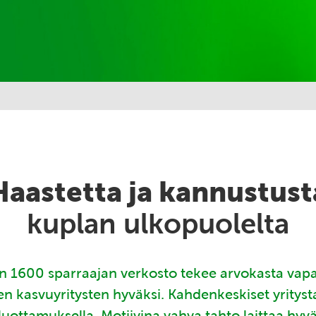
Haastetta ja kannustust
kuplan ulkopuolelta
 1600 sparraajan verkosto tekee arvokasta vap
en kasvuyritysten hyväksi. Kahdenkeskiset yritys
luottamuksella. Motiivina vahva tahto laittaa hyv