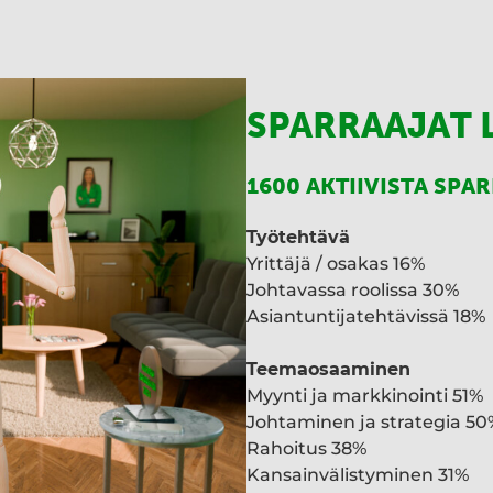
SPARRAAJAT 
1600 AKTIIVISTA SPA
Työtehtävä
Yrittäjä / osakas 16%
Johtavassa roolissa 30%
Asiantuntijatehtävissä 18%
Teemaosaaminen
Myynti ja markkinointi 51%
Johtaminen ja strategia 50
Rahoitus 38%
Kansainvälistyminen 31%