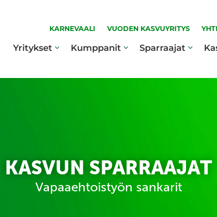
KARNEVAALI
VUODEN KASVUYRITYS
YHT
Yritykset
Kumppanit
Sparraajat
Ka
KASVUN SPARRAAJAT
Vapaaehtoistyön sankarit