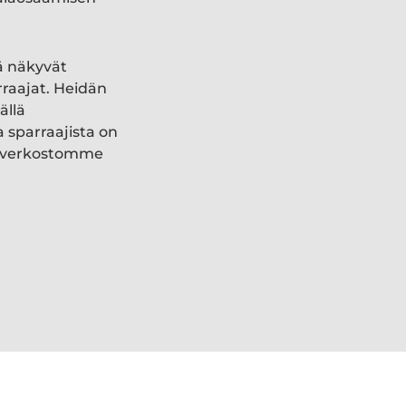
ä näkyvät
rraajat. Heidän
ällä
a sparraajista on
ki verkostomme