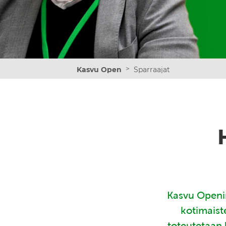
>
Kasvu Open
Sparraajat
Kasvu Openin
kotimaist
toteutetaan 