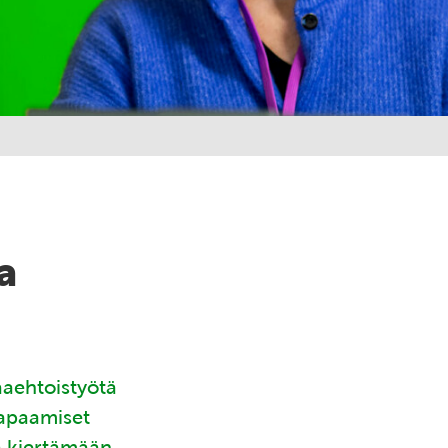
a
aaehtoistyötä
tapaamiset
ä kiertämään.