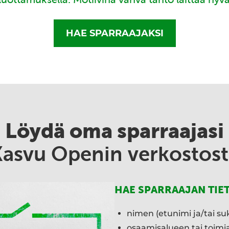
HAE SPARRAAJAKSI
Löydä oma sparraajasi
Kasvu Openin verkostost
HAE SPARRAAJAN TIE
nimen (etunimi ja/tai su
osaamisalueen tai toim