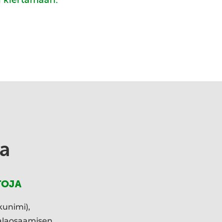
a
TOJA
kunimi),
ialaosaamisen