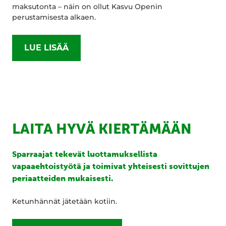
maksutonta – näin on ollut Kasvu Openin
perustamisesta alkaen.
LUE LISÄÄ
LAITA HYVÄ KIERTÄMÄÄN
Sparraajat tekevät luottamuksellista
vapaaehtoistyötä ja toimivat yhteisesti sovittujen
periaatteiden mukaisesti.
Ketunhännät jätetään kotiin.