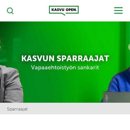
Kasvu Open
MENU
Haku
KASVUN SPARRAAJAT
Vapaaehtoistyön sankarit
Sparraajat