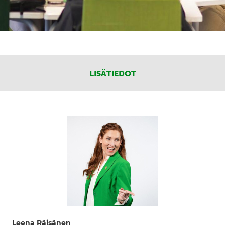
LISÄTIEDOT
Leena Räisänen