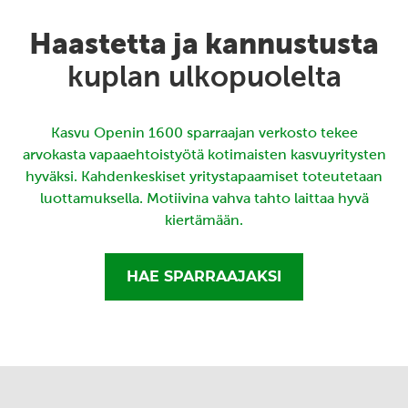
Haastetta ja kannustusta
kuplan ulkopuolelta
Kasvu Openin 1600 sparraajan verkosto tekee
arvokasta vapaaehtoistyötä kotimaisten kasvuyritysten
hyväksi. Kahdenkeskiset yritystapaamiset toteutetaan
luottamuksella. Motiivina vahva tahto laittaa hyvä
kiertämään.
HAE SPARRAAJAKSI