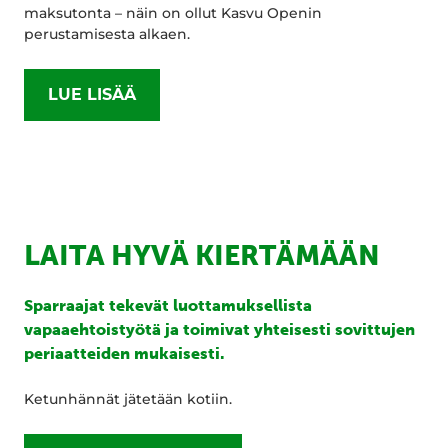
maksutonta – näin on ollut Kasvu Openin
perustamisesta alkaen.
LUE LISÄÄ
LAITA HYVÄ KIERTÄMÄÄN
Sparraajat tekevät luottamuksellista
vapaaehtoistyötä ja toimivat yhteisesti sovittujen
periaatteiden mukaisesti.
Ketunhännät jätetään kotiin.