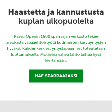
Haastetta ja kannustusta
kuplan ulkopuolelta
Kasvu Openin 1600 sparraajan verkosto tekee
arvokasta vapaaehtoistyötä kotimaisten kasvuyritysten
hyväksi. Kahdenkeskiset yritystapaamiset toteutetaan
luottamuksella. Motiivina vahva tahto laittaa hyvä
kiertämään.
HAE SPARRAAJAKSI