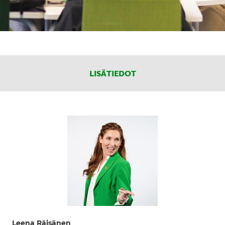
LISÄTIEDOT
Leena Räisänen