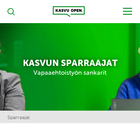
Kasvu Open
MENU
Haku
KASVUN SPARRAAJAT
Vapaaehtoistyön sankarit
Sparraajat