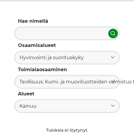
Hae nimellä
Hae
Osaamisalueet
Hyvinvointi ja suorituskyky
Toimialaosaaminen
Teollisuus: Kumi- ja muovituotteiden valmistus t
Alueet
Kainuu
Tuloksia ei löytynyt.